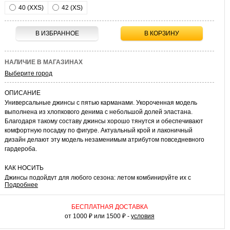
40 (XXS)
42 (XS)
В ИЗБРАННОЕ
В КОРЗИНУ
НАЛИЧИЕ В МАГАЗИНАХ
Выберите город
ОПИСАНИЕ
Универсальные джинсы с пятью карманами. Укороченная модель
выполнена из хлопкового денима с небольшой долей эластана.
Благодаря такому составу джинсы хорошо тянутся и обеспечивают
комфортную посадку по фигуре. Актуальный крой и лаконичный
дизайн делают эту модель незаменимым атрибутом повседневного
гардероба.
КАК НОСИТЬ
Джинсы подойдут для любого сезона: летом комбинируйте их с
Подробнее
футболками, топами и легкими кардиганами, а зимой — со свитерами,
водолазками и толстовками. На прогулку с друзьями, за город или в
отпуск — с этими джинсами вам не придется долго думать о том, что
БЕСПЛАТНАЯ ДОСТАВКА
надеть!
от 1000 ₽ или 1500 ₽ -
условия