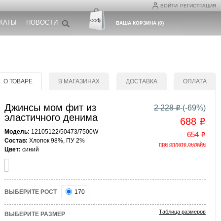
ВОЙТИ
РЕГИСТРАЦИЯ
КАТЫ
НОВОСТИ
ВАША КОРЗИНА
(
0
)
О ТОВАРЕ
В МАГАЗИНАХ
ДОСТАВКА
ОПЛАТА
Джинсы мом фит из
2 228
(-
69
%)
o
эластичного денима
688
o
Модель:
12105122/50473/7500W
654
o
Состав:
Хлопок 98%, ПУ 2%
при оплате онлайн
Цвет:
синий
ВЫБЕРИТЕ РОСТ
170
Таблица размеров
ВЫБЕРИТЕ РАЗМЕР