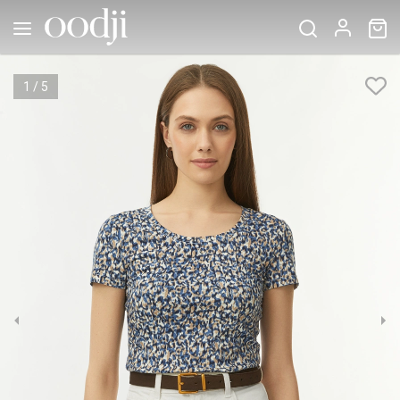
1
/
5