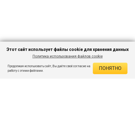
Этот сайт использует файлы cookie для хранения данных
Политика использования файлов cookie
В КОРЗИНУ
275 ₽
999 ₽
-72%
Продолжая использовать сайт, Вы даёте своё согласие на
ПОНЯТНО
ДЕЙСТВУЮЩИЕ СКИДКИ
работу с этими файлами.
Скидка на товар 72% :
724 ₽
ПОДПИШИСЬ НА АКЦИИ И СКИДКИ
При оплате онлайн 5% :
14 ₽
Экономия :
738 ₽
Я даю согласие на получение рассылок по электронной почте.
O компании
Таблица размеров