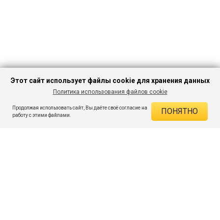
Этот сайт использует файлы cookie для хранения данных
Политика использования файлов cookie
В КОРЗИНУ
524 ₽
2 414 ₽
-78%
Продолжая использовать сайт, Вы даёте своё согласие на
ПОНЯТНО
ДЕЙСТВУЮЩИЕ СКИДКИ
работу с этими файлами.
Скидка на товар 78% :
1 890 ₽
ПОДПИШИСЬ НА АКЦИИ И СКИДКИ
При оплате онлайн 5% :
26 ₽
Экономия :
1 916 ₽
Я даю согласие на получение рассылок по электронной почте.
O компании
Таблица размеров