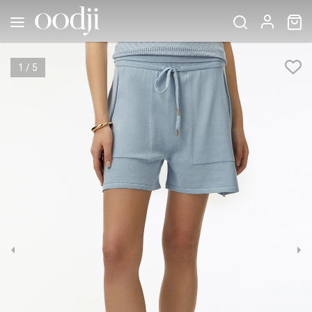
1
/
5