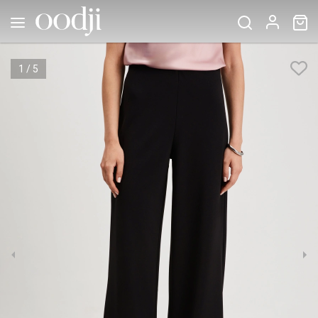
1
/
5