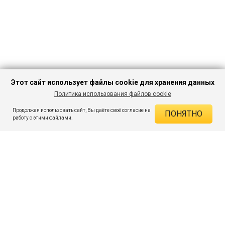
Этот сайт использует файлы cookie для хранения данных
Политика использования файлов cookie
В КОРЗИНУ
1 424 ₽
2 069 ₽
-31%
Продолжая использовать сайт, Вы даёте своё согласие на
ПОНЯТНО
ДЕЙСТВУЮЩИЕ СКИДКИ
работу с этими файлами.
Скидка на товар 31% :
645 ₽
ПОДПИШИСЬ НА АКЦИИ И СКИДКИ
При оплате онлайн 5% :
71 ₽
Экономия :
716 ₽
Я даю согласие на получение рассылок по электронной почте.
O компании
Таблица размеров