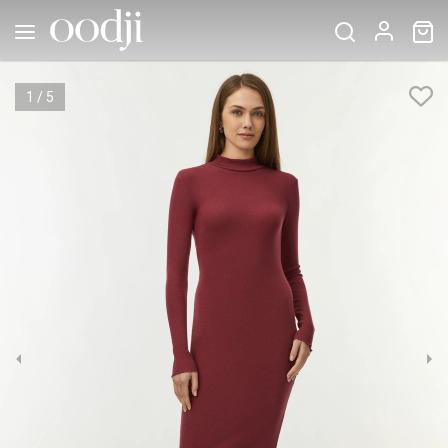
1
/
5