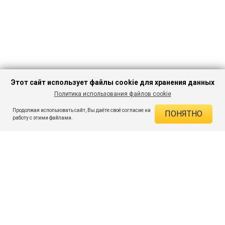
Этот сайт использует файлы cookie для хранения данных
Политика использования файлов cookie
В КОРЗИНУ
599 ₽
2 199 ₽
-72%
Продолжая использовать сайт, Вы даёте своё согласие на
ПОНЯТНО
ДЕЙСТВУЮЩИЕ СКИДКИ
работу с этими файлами.
Скидка на товар 72% :
1 600 ₽
ПОДПИШИСЬ НА АКЦИИ И СКИДКИ
При оплате онлайн 5% :
30 ₽
Экономия :
1 630 ₽
Я даю согласие на получение рассылок по электронной почте.
O компании
Таблица размеров