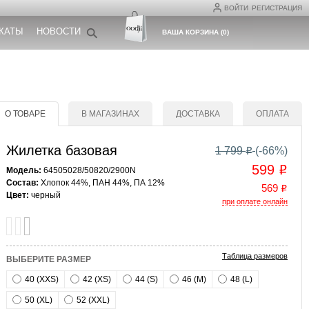
ВОЙТИ
РЕГИСТРАЦИЯ
КАТЫ
НОВОСТИ
ВАША КОРЗИНА
(
0
)
О ТОВАРЕ
В МАГАЗИНАХ
ДОСТАВКА
ОПЛАТА
Жилетка базовая
1 799
(-
66
%)
o
599
o
Модель:
64505028/50820/2900N
Состав:
Хлопок 44%, ПАН 44%, ПА 12%
569
o
Цвет:
черный
при оплате онлайн
Таблица размеров
ВЫБЕРИТЕ РАЗМЕР
40 (XXS)
42 (XS)
44 (S)
46 (M)
48 (L)
50 (XL)
52 (XXL)