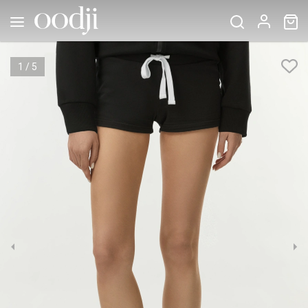
1
/
5