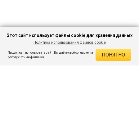
Этот сайт использует файлы cookie для хранения данных
Политика использования файлов cookie
В КОРЗИНУ
260 ₽
559 ₽
-53%
Продолжая использовать сайт, Вы даёте своё согласие на
ПОНЯТНО
ДЕЙСТВУЮЩИЕ СКИДКИ
работу с этими файлами.
Скидка на товар 53% :
299 ₽
ПОДПИШИСЬ НА АКЦИИ И СКИДКИ
При оплате онлайн 5% :
13 ₽
Экономия :
312 ₽
Я даю согласие на получение рассылок по электронной почте.
O компании
Таблица размеров
Контакты
Соглашение
Вопросы и ответы
пользователя