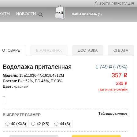
ВОЙТИ
РЕГИСТРАЦИЯ
КАТЫ
НОВОСТИ
ВАША КОРЗИНА
(
0
)
О ТОВАРЕ
В МАГАЗИНАХ
ДОСТАВКА
ОПЛАТА
Водолазка приталенная
1 749
(-
79
%)
o
357
o
Модель:
15E11036-4/51619/4912M
Состав:
Вис 52%, ПЭ 45%, ПУ 3%
339
o
Цвет:
красный
при оплате онлайн
Таблица размеров
ВЫБЕРИТЕ РАЗМЕР
40 (XXS)
42 (XS)
44 (S)