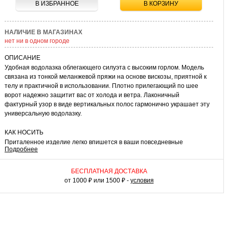
В ИЗБРАННОЕ
В КОРЗИНУ
НАЛИЧИЕ В МАГАЗИНАХ
нет ни в одном городе
ОПИСАНИЕ
Удобная водолазка облегающего силуэта с высоким горлом. Модель
связана из тонкой меланжевой пряжи на основе вискозы, приятной к
телу и практичной в использовании. Плотно прилегающий по шее
ворот надежно защитит вас от холода и ветра. Лаконичный
фактурный узор в виде вертикальных полос гармонично украшает эту
универсальную водолазку.
КАК НОСИТЬ
Приталенное изделие легко впишется в ваши повседневные
Подробнее
комплекты с миди юбками, джинсами, чиносами или кожаными
брюками. Дополните комплект крупными серьгами, кулоном или
браслетами. В прохладный день водолазку можно легко вписать в
БЕСПЛАТНАЯ ДОСТАВКА
многослойный образ с пиджаком, пальто или стеганым жилетом.
от 1000 ₽ или 1500 ₽ -
условия
Удачная модель для удобных и модных комплектов.