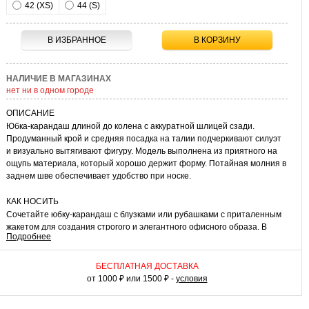
42 (XS)
44 (S)
В ИЗБРАННОЕ
В КОРЗИНУ
НАЛИЧИЕ В МАГАЗИНАХ
нет ни в одном городе
ОПИСАНИЕ
Юбка-карандаш длиной до колена с аккуратной шлицей сзади.
Продуманный крой и средняя посадка на талии подчеркивают силуэт
и визуально вытягивают фигуру. Модель выполнена из приятного на
ощупь материала, который хорошо держит форму. Потайная молния в
заднем шве обеспечивает удобство при носке.
КАК НОСИТЬ
Сочетайте юбку-карандаш с блузками или рубашками с приталенным
жакетом для создания строгого и элегантного офисного образа. В
Подробнее
повседневных вариантах комбинируйте ее с базовым джемпером,
футболкой или водолазкой. Универсальная юбка, подходящая для
ежедневных образов.
БЕСПЛАТНАЯ ДОСТАВКА
от 1000 ₽ или 1500 ₽ -
условия