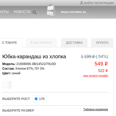
ВОЙТИ
РЕГИСТРАЦИЯ
КАТЫ
НОВОСТИ
ВАША КОРЗИНА
(
0
)
О ТОВАРЕ
В МАГАЗИНАХ
ДОСТАВКА
ОПЛАТА
Юбка-карандаш из хлопка
1 199
(-
54
%)
o
549
o
Модель:
21608006-3B/14522/7910D
Состав:
Хлопок 97%, ПУ 3%
522
o
Цвет:
синий
при оплате онлайн
ВЫБЕРИТЕ РОСТ
170
Таблица размеров
ВЫБЕРИТЕ РАЗМЕР