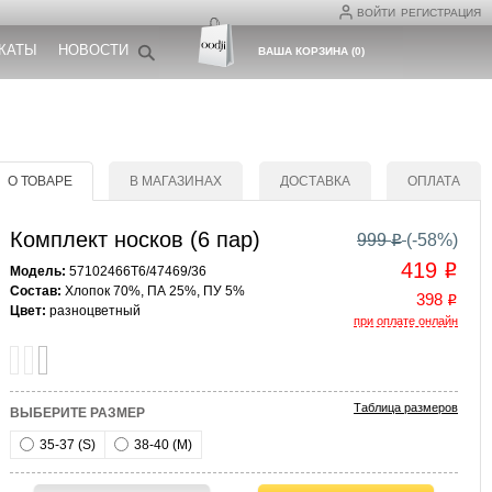
ВОЙТИ
РЕГИСТРАЦИЯ
КАТЫ
НОВОСТИ
ВАША КОРЗИНА
(
0
)
О ТОВАРЕ
В МАГАЗИНАХ
ДОСТАВКА
ОПЛАТА
Комплект носков (6 пар)
999
(-
58
%)
o
419
o
Модель:
57102466T6/47469/36
Состав:
Хлопок 70%, ПА 25%, ПУ 5%
398
o
Цвет:
разноцветный
при оплате онлайн
Таблица размеров
ВЫБЕРИТЕ РАЗМЕР
35-37 (S)
38-40 (M)