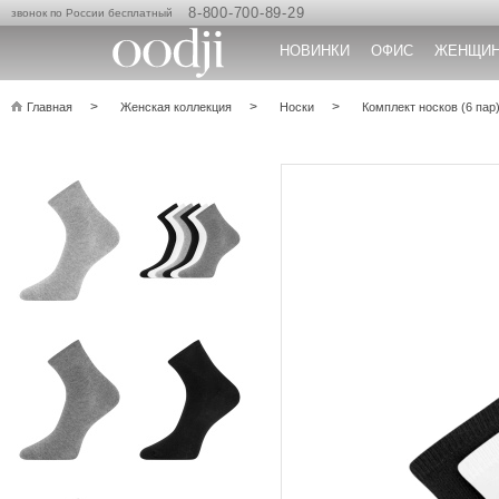
8-800-700-89-29
звонок по России бесплатный
НОВИНКИ
ОФИС
ЖЕНЩИ
Главная
Женская коллекция
Носки
Комплект носков (6 пар