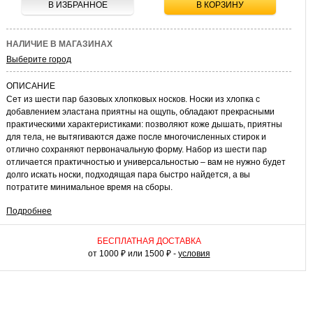
В ИЗБРАННОЕ
В КОРЗИНУ
НАЛИЧИЕ В МАГАЗИНАХ
Выберите город
ОПИСАНИЕ
Сет из шести пар базовых хлопковых носков. Носки из хлопка с
добавлением эластана приятны на ощупь, обладают прекрасными
практическими характеристиками: позволяют коже дышать, приятны
для тела, не вытягиваются даже после многочисленных стирок и
отлично сохраняют первоначальную форму. Набор из шести пар
отличается практичностью и универсальностью – вам не нужно будет
долго искать носки, подходящая пара быстро найдется, а вы
потратите минимальное время на сборы.
Подробнее
КАК НОСИТЬ
Хлопковые носки прекрасно подходят для спортивного и
повседневного гардероба. Они незаменимы на тренировках, во время
БЕСПЛАТНАЯ ДОСТАВКА
активного отдыха и путешествий. Базовые носки отлично сочетаются
от 1000 ₽ или 1500 ₽ -
условия
с разной закрытой обувью – кроссовками, ботинками, кедами.
Стильные и комфортные носки станут отличным дополнением для
вашей коллекции базовых вещей.