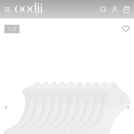
1
/
3