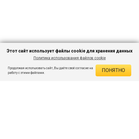
Этот сайт использует файлы cookie для хранения данных
Политика использования файлов cookie
В КОРЗИНУ
599 ₽
1 899 ₽
-68%
Продолжая использовать сайт, Вы даёте своё согласие на
ПОНЯТНО
ДЕЙСТВУЮЩИЕ СКИДКИ
работу с этими файлами.
Скидка на товар 68% :
1 300 ₽
ПОДПИШИСЬ НА АКЦИИ И СКИДКИ
При оплате онлайн 5% :
30 ₽
Экономия :
1 330 ₽
Я даю согласие на получение рассылок по электронной почте.
O компании
Таблица размеров