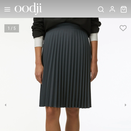
1
/
5