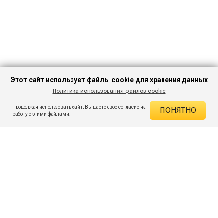
Этот сайт использует файлы cookie для хранения данных
Политика использования файлов cookie
В КОРЗИНУ
787 ₽
2 529 ₽
-68%
Продолжая использовать сайт, Вы даёте своё согласие на
ПОНЯТНО
ДЕЙСТВУЮЩИЕ СКИДКИ
работу с этими файлами.
Скидка на товар 68% :
1 742 ₽
ПОДПИШИСЬ НА АКЦИИ И СКИДКИ
При оплате онлайн 5% :
39 ₽
Экономия :
1 781 ₽
Я даю согласие на получение рассылок по электронной почте.
O компании
Таблица размеров