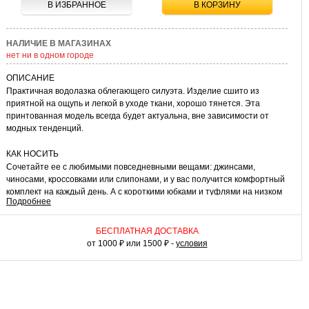
В ИЗБРАННОЕ
В КОРЗИНУ
НАЛИЧИЕ В МАГАЗИНАХ
нет ни в одном городе
ОПИСАНИЕ
Практичная водолазка облегающего силуэта. Изделие сшито из
приятной на ощупь и легкой в уходе ткани, хорошо тянется. Эта
принтованная модель всегда будет актуальна, вне зависимости от
модных тенденций.
КАК НОСИТЬ
Сочетайте ее с любимыми повседневными вещами: джинсами,
чиносами, кроссовками или слипонами, и у вас получится комфортный
комплект на каждый день. А с короткими юбками и туфлями на низком
Подробнее
каблуке вы создадите более элегантный образ для свидания или
вечеринки. Универсальная водолазка займет достойное место в
вашем гардеробе!
БЕСПЛАТНАЯ ДОСТАВКА
от 1000 ₽ или 1500 ₽ -
условия