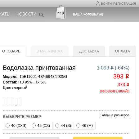
ВОЙТИ
РЕГИСТРАЦИЯ
КАТЫ
НОВОСТИ
ВАША КОРЗИНА
(
0
)
О ТОВАРЕ
В МАГАЗИНАХ
ДОСТАВКА
ОПЛАТА
Водолазка принтованная
1 099
(-
64
%)
o
393
o
Модель:
15E11001-4B/46943/2925G
Состав:
ПЭ 95%, ПУ 5%
373
o
Цвет:
черный
при оплате онлайн
Таблица размеров
ВЫБЕРИТЕ РАЗМЕР
40 (XXS)
42 (XS)
44 (S)
46 (M)