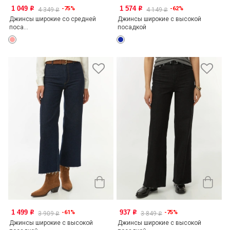
1 049
1 574
-75%
-62%
o
o
4 349
4 149
o
o
Джинсы широкие со средней
Джинсы широкие с высокой
поса...
посадкой
1 499
937
-61%
-75%
o
o
3 909
3 849
o
o
Джинсы широкие с высокой
Джинсы широкие с высокой