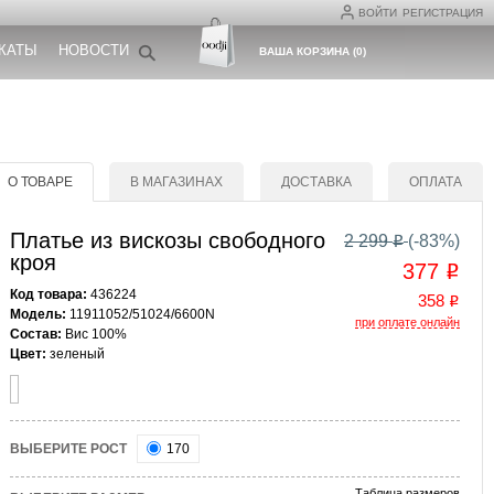
ВОЙТИ
РЕГИСТРАЦИЯ
КАТЫ
НОВОСТИ
ВАША КОРЗИНА
(
0
)
О ТОВАРЕ
В МАГАЗИНАХ
ДОСТАВКА
ОПЛАТА
Платье из вискозы свободного
2 299
(-
83
%)
o
кроя
377
o
Код товара:
436224
358
o
Модель:
11911052/51024/6600N
при оплате онлайн
Состав:
Вис 100%
Цвет:
зеленый
ВЫБЕРИТЕ РОСТ
170
Таблица размеров