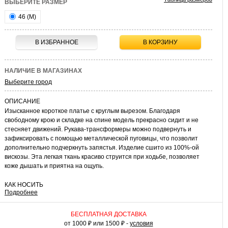
ВЫБЕРИТЕ РАЗМЕР
46 (M)
В ИЗБРАННОЕ
В КОРЗИНУ
НАЛИЧИЕ В МАГАЗИНАХ
Выберите город
ОПИСАНИЕ
Изысканное короткое платье с круглым вырезом. Благодаря
свободному крою и складке на спине модель прекрасно сидит и не
стесняет движений. Рукава-трансформеры можно подвернуть и
зафиксировать с помощью металлической пуговицы, что позволит
дополнительно подчеркнуть запястья. Изделие сшито из 100%-ой
вискозы. Эта легкая ткань красиво струится при ходьбе, позволяет
коже дышать и приятна на ощупь.
КАК НОСИТЬ
Подробнее
Это лаконичное платье станет прекрасным выбором для вашего
праздничного гардероба. Чтобы составить утонченный комплект для
похода в театр или для романтического свидания, достаточно
БЕСПЛАТНАЯ ДОСТАВКА
подобрать к нему босоножки на каблуках, сумку-клатч и украшения.
от 1000 ₽ или 1500 ₽ -
условия