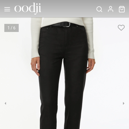
1
/
6