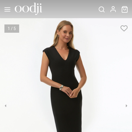
1
/
5