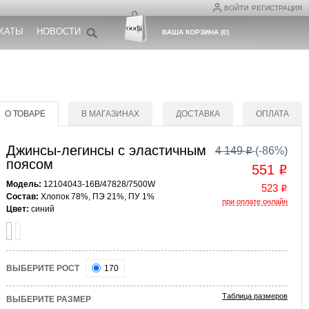
ВОЙТИ
РЕГИСТРАЦИЯ
КАТЫ
НОВОСТИ
ВАША КОРЗИНА
(
0
)
О ТОВАРЕ
В МАГАЗИНАХ
ДОСТАВКА
ОПЛАТА
Джинсы-легинсы с эластичным
4 149
(-
86
%)
o
поясом
551
o
Модель:
12104043-16B/47828/7500W
523
o
Состав:
Хлопок 78%, ПЭ 21%, ПУ 1%
при оплате онлайн
Цвет:
синий
ВЫБЕРИТЕ РОСТ
170
Таблица размеров
ВЫБЕРИТЕ РАЗМЕР