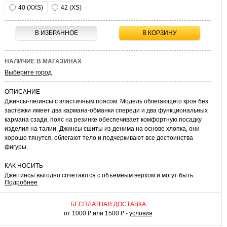
40 (XXS)
42 (XS)
В ИЗБРАННОЕ
В КОРЗИНУ
НАЛИЧИЕ В МАГАЗИНАХ
Выберите город
ОПИСАНИЕ
Джинсы-легинсы с эластичным поясом. Модель облегающего кроя без
застежки имеет два кармана-обманки спереди и два функциональных
кармана сзади, пояс на резинке обеспечивает комфортную посадку
изделия на талии. Джинсы сшиты из денима на основе хлопка, они
хорошо тянутся, облегают тело и подчеркивают все достоинства
фигуры.
КАК НОСИТЬ
Джеггинсы выгодно сочетаются с объемным верхом и могут быть
Подробнее
использованы для создания образов в разных стилях. Чтобы
составить спортивный комплект, носите их с толстовкой оверсайз или
с рубашкой свободного кроя и кроссовками. А для создания более
БЕСПЛАТНАЯ ДОСТАВКА
элегантного образа выберите классическую приталенную блузку, обувь
от 1000 ₽ или 1500 ₽ -
условия
на каблуке и стильные украшения. Удобные и практичные джинсы-