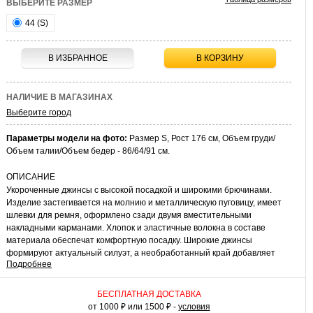
ВЫБЕРИТЕ РАЗМЕР
44 (S)
В ИЗБРАННОЕ
В КОРЗИНУ
НАЛИЧИЕ В МАГАЗИНАХ
Выберите город
Параметры модели на фото:
Размер S, Рост 176 см, Объем груди/
Объем талии/Объем бедер - 86/64/91 см.
ОПИСАНИЕ
Укороченные джинсы с высокой посадкой и широкими брючинами.
Изделие застегивается на молнию и металлическую пуговицу, имеет
шлевки для ремня, оформлено сзади двумя вместительными
накладными карманами. Хлопок и эластичные волокна в составе
материала обеспечат комфортную посадку. Широкие джинсы
формируют актуальный силуэт, а необработанный край добавляет
Подробнее
изюминку и эффектный вид вашим образам.
КАК НОСИТЬ
БЕСПЛАТНАЯ ДОСТАВКА
Широкие укороченные джинсы подходят для создания повседневного
от 1000 ₽ или 1500 ₽ -
условия