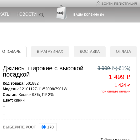
ВОЙТИ
РЕГИСТРАЦИЯ
КАТЫ
НОВОСТИ
ВАША КОРЗИНА
(
0
)
О ТОВАРЕ
В МАГАЗИНАХ
ДОСТАВКА
ОПЛАТА
Джинсы широкие с высокой
3 909
(-
61
%)
o
посадкой
1 499
o
Код товара:
501882
1 424
o
Модель:
12101127-11/52098/7901W
при оплате онлайн
Состав:
Хлопок 98%, ПУ 2%
Цвет:
синий
ВЫБЕРИТЕ РОСТ
170
Таблица размеров