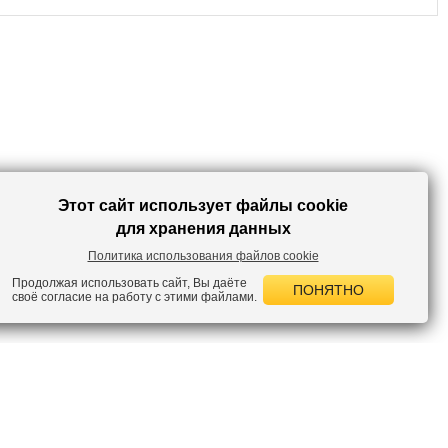
элегантного стиля — сочетайте их с белой блузой или ярким топом и
косухой для идеального завершения образа. Из обуви подойдут
ботильоны на каблуке, казаки или удобные челси.
Этот сайт использует файлы cookie
для хранения данных
Политика использования файлов cookie
Продолжая использовать сайт, Вы даёте
ПОНЯТНО
своё согласие на работу с этими файлами.
 НОВОСТИ
лок по