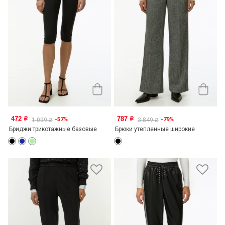
472
787
-57%
-79%
o
o
1 099
3 849
o
o
Бриджи трикотажные базовые
Брюки утепленные широкие