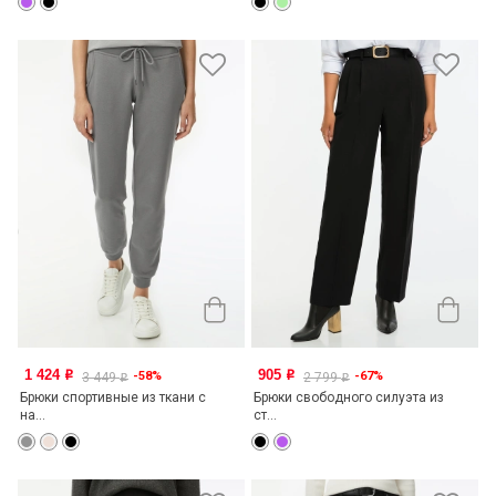
1 424
905
-58%
-67%
o
o
3 449
2 799
o
o
Брюки спортивные из ткани с
Брюки свободного силуэта из
на...
ст...