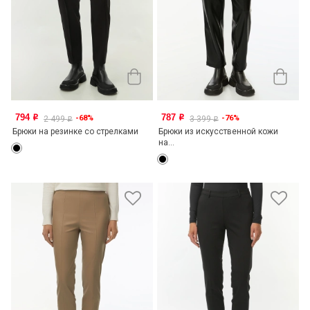
794
787
-68%
-76%
o
o
2 499
3 399
o
o
Брюки на резинке со стрелками
Брюки из искусственной кожи
на...