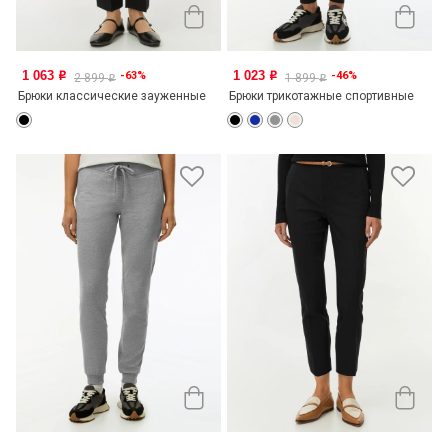
1 063
1 023
-63%
-46%
o
o
2 899
1 899
o
o
Брюки классические зауженные
Брюки трикотажные спортивные