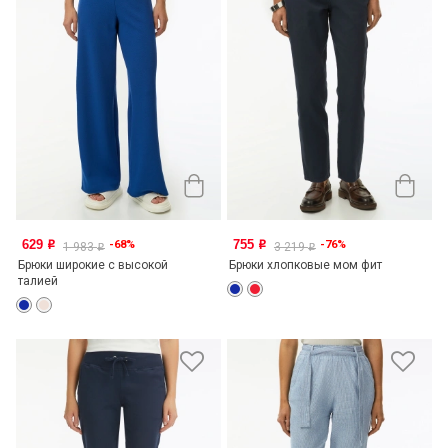
629
755
-68%
-76%
o
o
1 983
3 219
o
o
Брюки широкие с высокой
Брюки хлопковые мом фит
талией