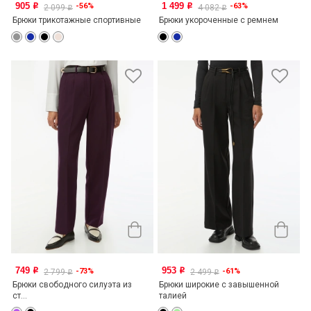
905
1 499
-56%
-63%
o
o
2 099
4 082
o
o
Брюки трикотажные спортивные
Брюки укороченные с ремнем
749
953
-73%
-61%
o
o
2 799
2 499
o
o
Брюки свободного силуэта из
Брюки широкие с завышенной
ст...
талией