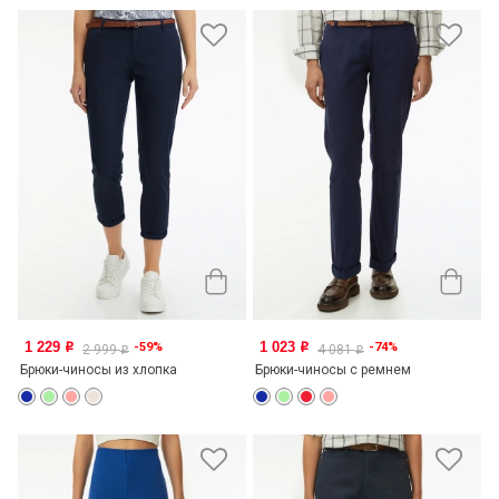
1 229
1 023
-59%
-74%
o
o
2 999
4 081
o
o
Брюки-чиносы из хлопка
Брюки-чиносы с ремнем