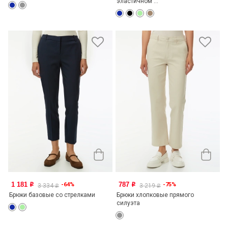
эластичном ...
1 181
787
-64%
-75%
o
o
3 334
3 219
o
o
Брюки базовые со стрелками
Брюки хлопковые прямого
силуэта