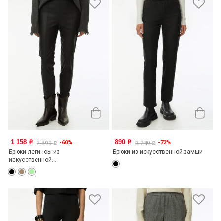
1 158
890
-60%
-72%
o
o
2 899
3 249
o
o
Брюки-легинсы из
Брюки из искусственной замши
искусственной...