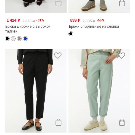
1 424
899
-31%
-55%
o
o
2 069
2 005
o
o
Брюки широкие с высокой
Брюки спортивные из хлопка
талией