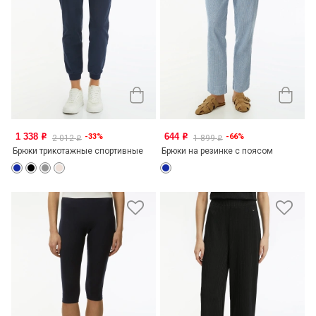
1 338
644
-33%
-66%
o
o
2 012
1 899
o
o
Брюки трикотажные спортивные
Брюки на резинке с поясом