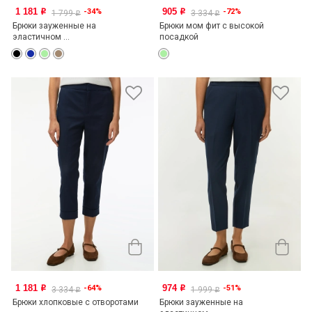
1 181
905
-34%
-72%
o
o
1 799
3 334
o
o
Брюки зауженные на
Брюки мом фит c высокой
эластичном ...
посадкой
1 181
974
-64%
-51%
o
o
3 334
1 999
o
o
Брюки хлопковые с отворотами
Брюки зауженные на