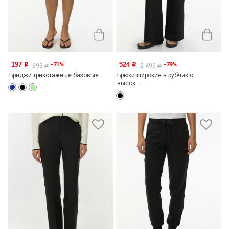
197
524
-71%
-79%
o
o
699
2 499
o
o
Бриджи трикотажные базовые
Брюки широкие в рубчик с
высок...