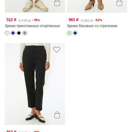
512
983
-76%
-52%
o
o
2 199
2 052
o
o
Брюки трикотажные спортивные
Брюки базовые со стрелками