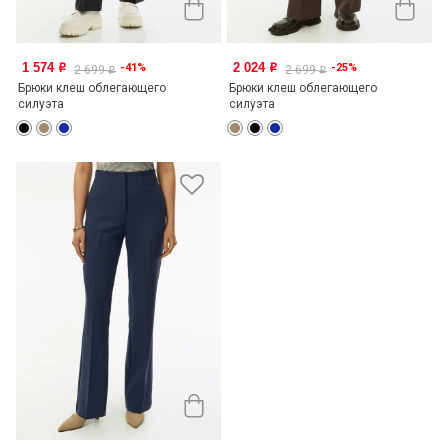
1 574
2 024
-41%
-25%
o
o
2 699
2 699
o
o
Брюки клеш облегающего
Брюки клеш облегающего
силуэта
силуэта