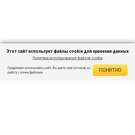
Этот сайт использует файлы cookie для хранения данных
Политика использования файлов cookie
В КОРЗИНУ
749 ₽
2 799 ₽
-73%
Продолжая использовать сайт, Вы даёте своё согласие на
ПОНЯТНО
ДЕЙСТВУЮЩИЕ СКИДКИ
работу с этими файлами.
Скидка на товар 73% :
2 050 ₽
ПОДПИШИСЬ НА АКЦИИ И СКИДКИ
При оплате онлайн 5% :
37 ₽
Экономия :
2 087 ₽
Я даю согласие на получение рассылок по электронной почте.