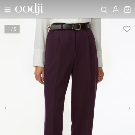
1
/
5