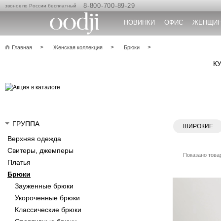
8-800-700-89-29
звонок по России бесплатный
НОВИНКИ
ОФИС
ЖЕНЩИ
Главная
Женская коллекция
Брюки
К
ГРУППА
ШИРОКИЕ
Верхняя одежда
Свитеры, джемперы
Показано товар
Платья
Брюки
Зауженные брюки
Укороченные брюки
Классические брюки