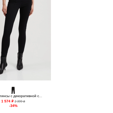
гинсы с декоративной с...
1 574
o
2 399
o
-34%