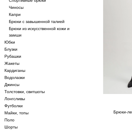
Спортивные брюки
Чиносы
Капри
Брюки с завышенной талией
Брюки из искусственной кожи и
замши
Юбки
Блузки
Рубашки
Жакеты
Кардиганы
Водолазки
Джинсы
Толстовки, свитшоты
Лонгсливы
Футболки
Брюки-ле
Майки, топы
Поло
Шорты