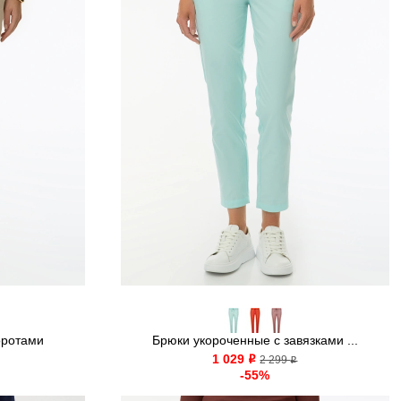
оротами
Брюки укороченные с завязками ...
1 029
o
2 299
o
-55%