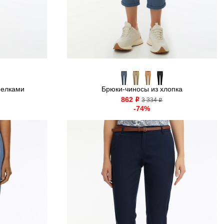
релками
Брюки-чиносы из хлопка
862
o
3 334
o
-74%