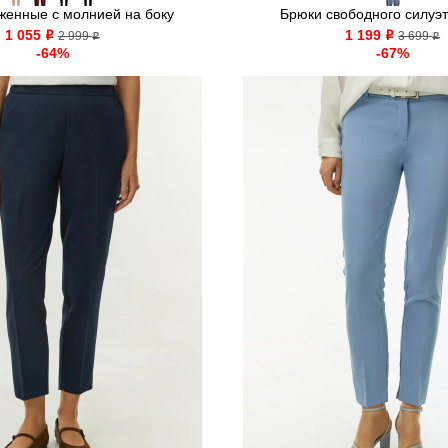
женные с молнией на боку
Брюки свободного силуэта
1 055
1 199
o
2 999
o
3 699
o
o
-64%
-67%