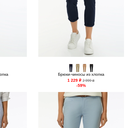
опка
Брюки-чиносы из хлопка
1 229
o
2 999
o
-59%