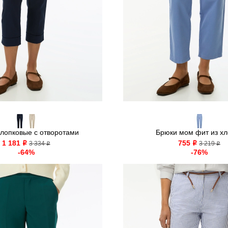
лопковые с отворотами
Брюки мом фит из хл
1 181
755
o
3 334
o
3 219
o
o
-64%
-76%