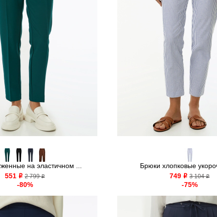
женные на эластичном ...
Брюки хлопковые укор
551
749
o
2 799
o
3 104
o
o
-80%
-75%