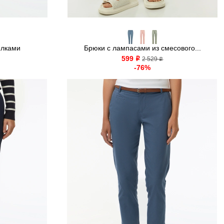
елками
Брюки с лампасами из смесового...
599
o
2 529
o
-76%