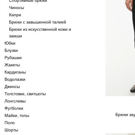
Спортивные брюки
Чиносы
Капри
Брюки с завышенной талией
Брюки из искусственной кожи и
замши
Юбки
Блузки
Рубашки
Жакеты
Кардиганы
Водолазки
Джинсы
Толстовки, свитшоты
Лонгсливы
Футболки
Брюки зау
Майки, топы
Поло
Шорты