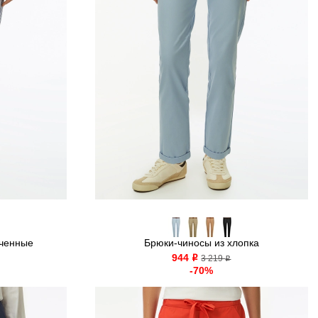
оченные
Брюки-чиносы из хлопка
944
o
3 219
o
-70%