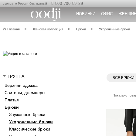
8-800-700-89-29
звонок по России бесплатный
НОВИНКИ
ОФИС
ЖЕНЩИ
Главная
Женская коллекция
Брюки
Укороченные брюки
ГРУППА
ВСЕ БРЮКИ
Верхняя одежда
Свитеры, джемперы
Показано товар
Платья
Брюки
Зауженные брюки
Укороченные брюки
Классические брюки