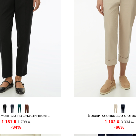
женные на эластичном ...
Брюки хлопковые с отв
1 181
1 102
o
1 799
o
3 334
o
o
-34%
-66%