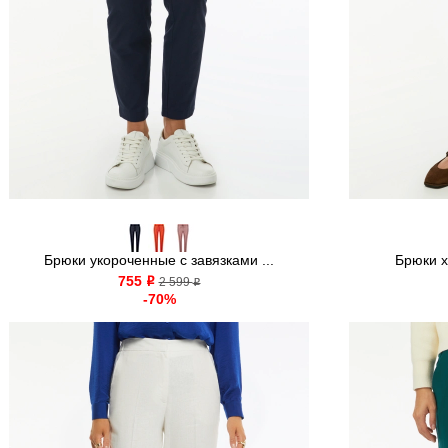
Брюки укороченные с завязками ...
Брюки х
755
o
2 599
o
-70%