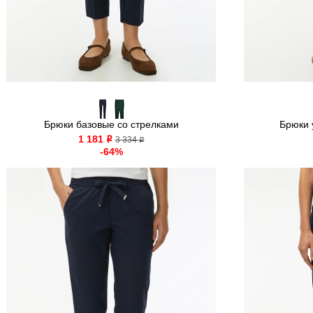
Брюки базовые со стрелками
Брюки 
1 181
o
3 334
o
-64%