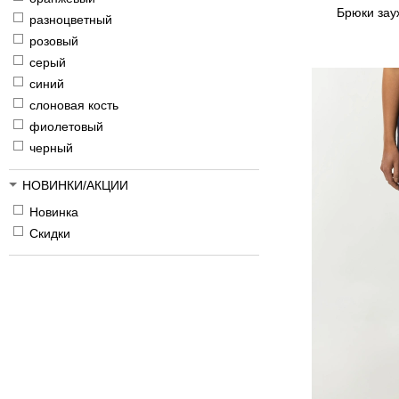
Брюки зау
разноцветный
розовый
серый
синий
слоновая кость
фиолетовый
черный
НОВИНКИ/АКЦИИ
Новинка
Скидки