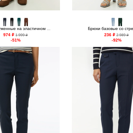
женные на эластичном ...
Брюки базовые со стр
974
236
o
1 999
o
2 989
o
o
-51%
-92%