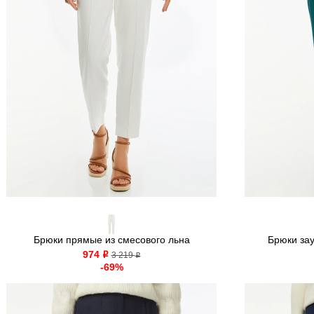
Брюки прямые из смесового льна
Брюки зау
974
o
3 219
o
-69%