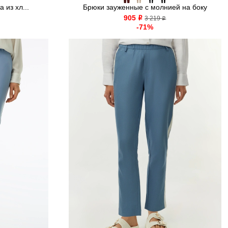
 из хл...
Брюки зауженные с молнией на боку
905
o
3 219
o
-71%