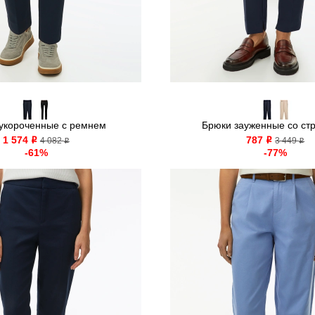
укороченные с ремнем
Брюки зауженные со ст
1 574
787
o
4 082
o
3 449
o
o
-61%
-77%