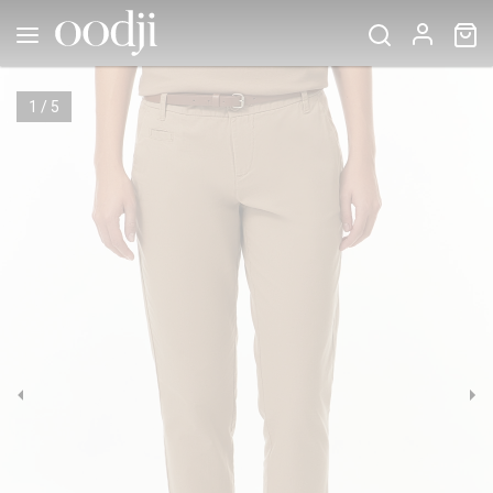
1
/
5