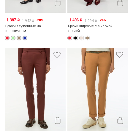
1 387
1 496
-28%
-24%
o
o
1 942
1 994
o
o
Брюки зауженные на
Брюки широкие с высокой
эластичном ...
талией