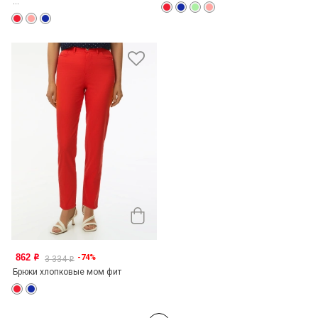
...
862
-74%
o
3 334
o
Брюки хлопковые мом фит