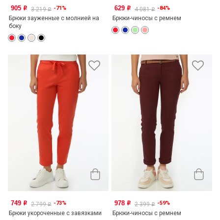
905
629
-71%
-84%
o
o
3 219
4 081
o
o
Брюки зауженные с молнией на
Брюки-чиносы с ремнем
боку
749
978
-73%
-59%
o
o
2 799
2 399
o
o
Брюки укороченные с завязками
Брюки-чиносы с ремнем