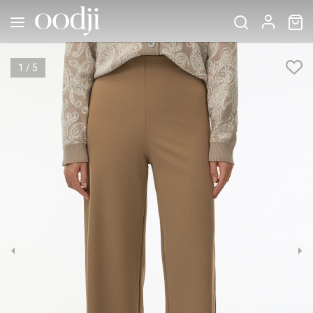
1
/
5