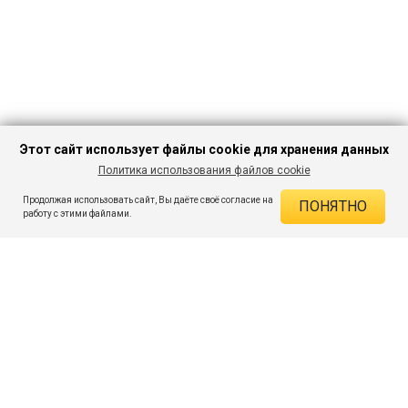
Этот сайт использует файлы cookie для хранения данных
Политика использования файлов cookie
В КОРЗИНУ
937 ₽
2 529 ₽
-62%
Продолжая использовать сайт, Вы даёте своё согласие на
ПОНЯТНО
ДЕЙСТВУЮЩИЕ СКИДКИ
работу с этими файлами.
Скидка на товар 62% :
1 592 ₽
ПОДПИШИСЬ НА АКЦИИ И СКИДКИ
При оплате онлайн 5% :
47 ₽
Экономия :
1 639 ₽
Я даю согласие на получение рассылок по электронной почте.
O компании
Таблица размеров