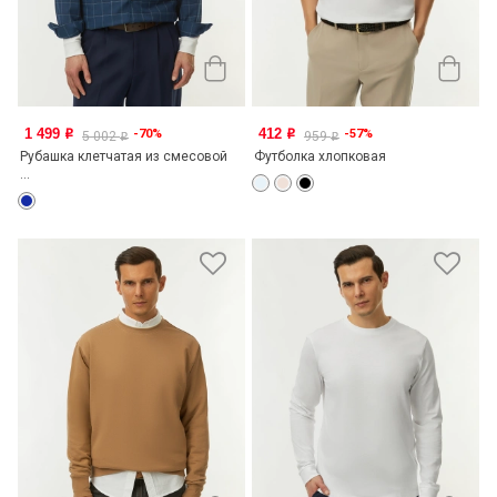
1 499
412
-70%
-57%
o
o
5 002
959
o
o
Рубашка клетчатая из смесовой
Футболка хлопковая
...