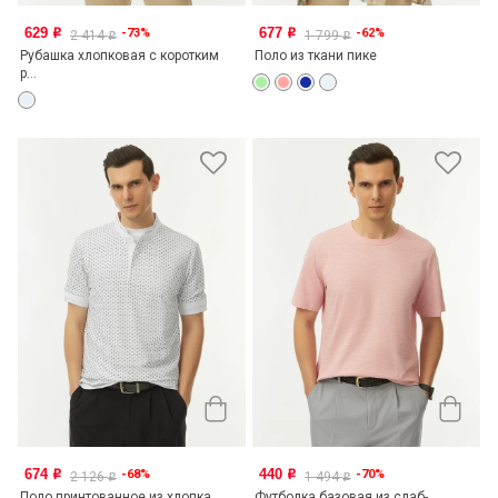
629
677
-73%
-62%
o
o
2 414
1 799
o
o
Рубашка хлопковая с коротким
Поло из ткани пике
р...
674
440
-68%
-70%
o
o
2 126
1 494
o
o
Поло принтованное из хлопка
Футболка базовая из слаб-