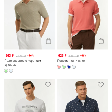
963
626
-56%
-66%
o
o
2 199
1 896
o
o
Поло вязаное с коротким
Поло из ткани пике
рукавом