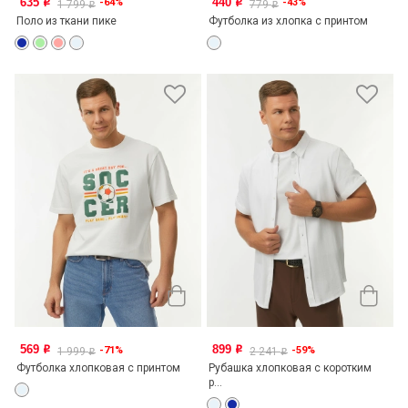
635
440
-64%
-43%
o
o
1 799
779
o
o
Поло из ткани пике
Футболка из хлопка с принтом
569
899
-71%
-59%
o
o
1 999
2 241
o
o
Футболка хлопковая с принтом
Рубашка хлопковая с коротким
р...