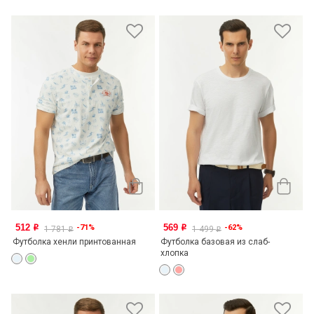
512
569
-71%
-62%
o
o
1 781
1 499
o
o
Футболка хенли принтованная
Футболка базовая из слаб-
хлопка