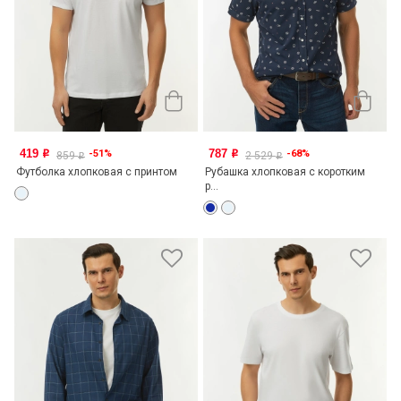
419
787
-51%
-68%
o
o
859
2 529
o
o
Футболка хлопковая с принтом
Рубашка хлопковая с коротким
р...