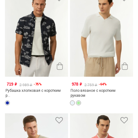
719
978
-75%
-64%
o
o
2 989
2 759
o
o
Рубашка хлопковая с коротким
Поло вязаное с коротким
р...
рукавом