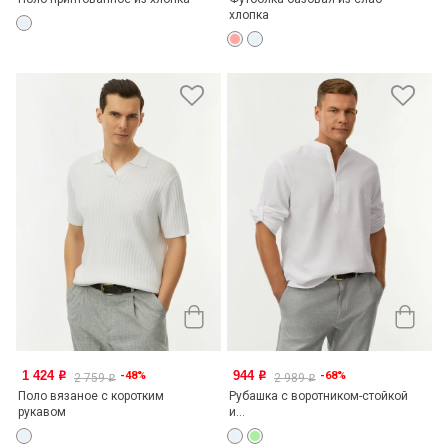
хлопка
1 424
944
-48%
-68%
o
o
2 759
2 989
o
o
Поло вязаное с коротким
Рубашка с воротником-стойкой
рукавом
и...