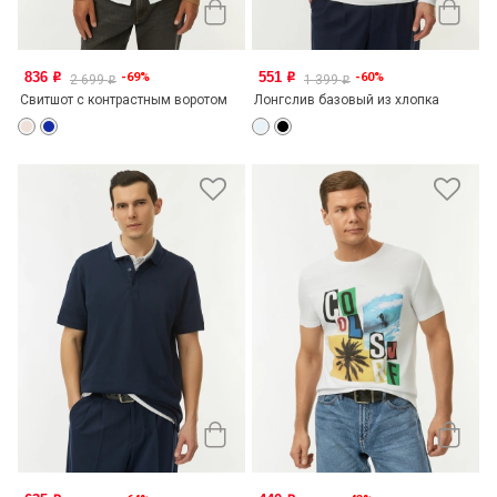
836
551
-69%
-60%
o
o
2 699
1 399
o
o
Свитшот с контрастным воротом
Лонгслив базовый из хлопка