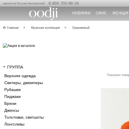
8-800-700-89-29
звонок по России бесплатный
НОВИНКИ
ОФИС
ЖЕНЩИ
Главная
Мужская коллекция
Оранжевый
ГРУППА
Показано товар
Верхняя одежда
Свитеры, джемперы
Рубашки
Пиджаки
Брюки
Джинсы
Толстовки, свитшоты
Лонгсливы