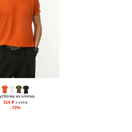
утболка из хлопка
314
o
1 149
o
-72%