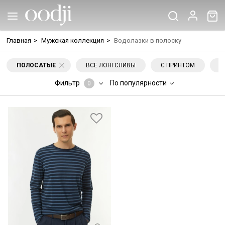
Главная
>
Мужская коллекция
>
Водолазки в полоску
ПОЛОСАТЫЕ
ВСЕ ЛОНГСЛИВЫ
С ПРИНТОМ
В
Фильтр
По популярности
0