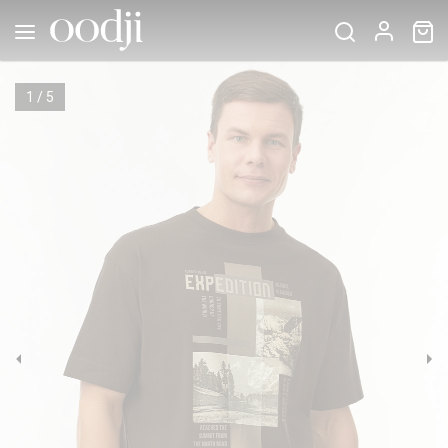
1
/
5