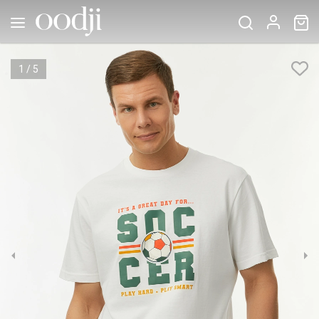
1
/
5