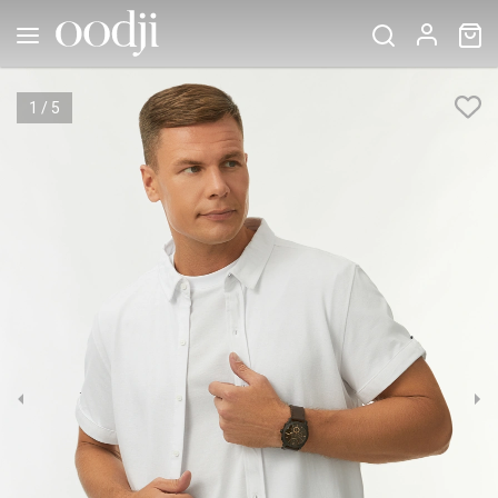
1
/
5