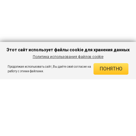
Этот сайт использует файлы cookie для хранения данных
Политика использования файлов cookie
В КОРЗИНУ
1 033 ₽
2 241 ₽
-53%
Продолжая использовать сайт, Вы даёте своё согласие на
ПОНЯТНО
ДЕЙСТВУЮЩИЕ СКИДКИ
работу с этими файлами.
Скидка на товар 53% :
1 208 ₽
ПОДПИШИСЬ НА АКЦИИ И СКИДКИ
При оплате онлайн 5% :
52 ₽
Экономия :
1 260 ₽
Я даю согласие на получение рассылок по электронной почте.
O компании
Таблица размеров