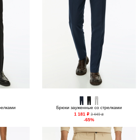
релками
Брюки зауженные со стрелками
1 181
o
3 449
o
-65%