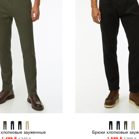
 хлопковые зауженные
Брюки хлопковые зау
1 499
1 589