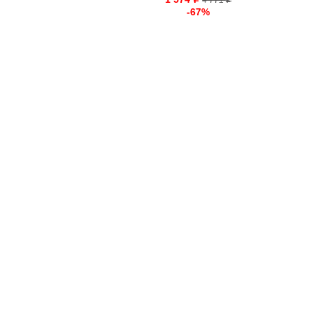
o
4 771
o
-67%