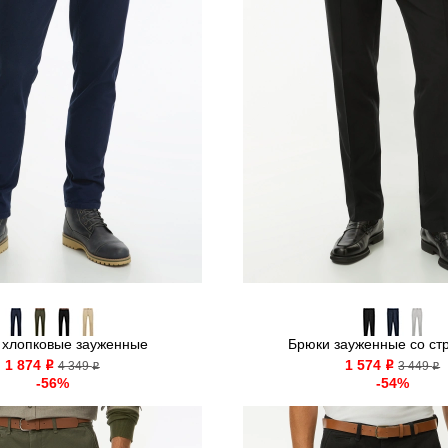
 хлопковые зауженные
Брюки зауженные со ст
1 874
1 574
o
4 349
o
3 449
o
o
-56%
-54%