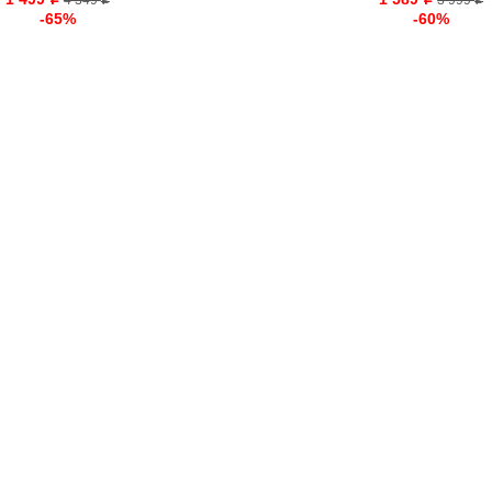
o
4 349
o
3 999
o
o
-65%
-60%