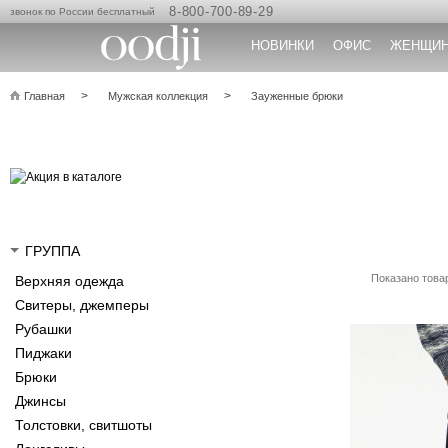
8-800-700-89-29
звонок по России бесплатный
НОВИНКИ
ОФИС
ЖЕНЩИ
Главная
Мужская коллекция
Зауженные брюки
ГРУППА
Показано товар
Верхняя одежда
Свитеры, джемперы
Рубашки
Пиджаки
Брюки
Джинсы
Толстовки, свитшоты