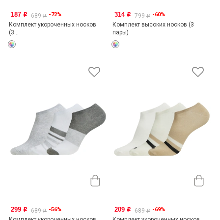
187
314
-72%
-60%
o
o
689
799
o
o
Комплект укороченных носков
Комплект высоких носков (3
(3...
пары)
299
209
-56%
-69%
o
o
689
689
o
o
Комплект укороченных носков
Комплект укороченных носков