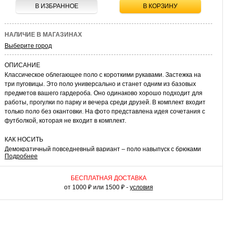
В ИЗБРАННОЕ
В КОРЗИНУ
НАЛИЧИЕ В МАГАЗИНАХ
Выберите город
ОПИСАНИЕ
Классическое облегающее поло с короткими рукавами. Застежка на
три пуговицы. Это поло универсально и станет одним из базовых
предметов вашего гардероба. Оно одинаково хорошо подходит для
работы, прогулки по парку и вечера среди друзей. В комплект входит
только поло без окантовки. На фото представлена идея сочетания с
футболкой, которая не входит в комплект.
КАК НОСИТЬ
Демократичный повседневный вариант – поло навыпуск с брюками
Подробнее
или шортами. Уместен будет комплект с джинсами и кроссовками. При
создании классического образа с оттенком ретро поло следует
заправлять в брюки. В прохладную погоду можно дополнить образ
БЕСПЛАТНАЯ ДОСТАВКА
пиджаком.
от 1000 ₽ или 1500 ₽ -
условия