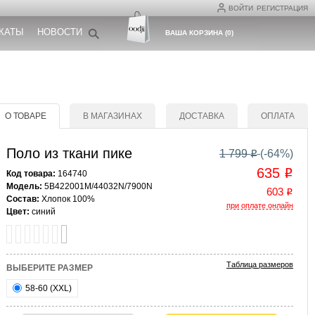
ВОЙТИ
РЕГИСТРАЦИЯ
КАТЫ
НОВОСТИ
ВАША КОРЗИНА
(
0
)
О ТОВАРЕ
В МАГАЗИНАХ
ДОСТАВКА
ОПЛАТА
Поло из ткани пике
1 799
(-
64
%)
o
635
o
Код товара:
164740
Модель:
5B422001M/44032N/7900N
603
o
Состав:
Хлопок 100%
при оплате онлайн
Цвет:
синий
Таблица размеров
ВЫБЕРИТЕ РАЗМЕР
58-60 (XXL)