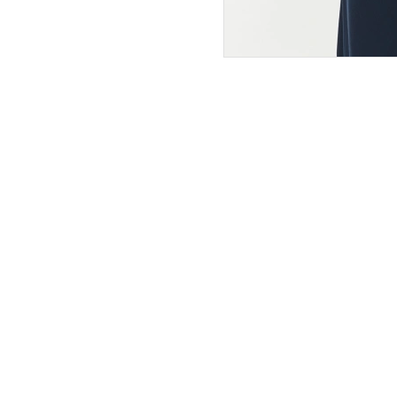
ПОКУПАТЕЛЯМ
ИНТЕРНЕТ-МАГАЗИН
О компании
Вопросы и ответы
Магазины
Как сделать заказ
Подарочные сертификаты
Таблица размеров
Новости
Оплата товара