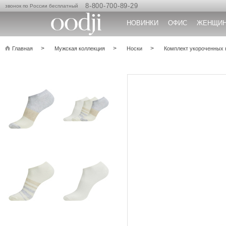
8-800-700-89-29
звонок по России бесплатный
НОВИНКИ
ОФИС
ЖЕНЩИ
Главная
Мужская коллекция
Носки
Комплект укороченных 