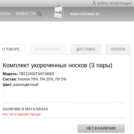
ВОЙТИ
РЕГИСТРАЦИЯ
КАТЫ
НОВОСТИ
ВАША КОРЗИНА
(
0
)
О ТОВАРЕ
В МАГАЗИНАХ
ДОСТАВКА
ОПЛАТА
Комплект укороченных носков (3 пары)
Модель:
7B211000T3/47469/3
Состав:
Хлопок 70%, ПА 25%, ПУ 5%
Цвет:
разноцветный
НАЛИЧИЕ В МАГАЗИНАХ
нет ни в одном городе
НЕТ В НАЛИЧИИ