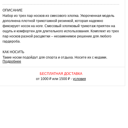
ОПИСАНИЕ
Набор из трех пар носков из смесового хлопка. Укороченная модель
дополнена плотной трикотажной резинкой, которая надежно
фиксирует носок на ноге. Смесовый хлопковый трикотаж приятен на
ощупь и комфортен для длительного использования. Комплект из трех
пар носков разной расцветки – незаменимое решение для любого
гардероба.
КАК НОСИТЬ
Такие носки подойдут для спорта и отдыха. Носите их с кедами,
Подробнее
кроссовками или слипонами. Возьмите сет из трех укороченных носков
в путешествие, отпуск или на тренировку для комфортного
завершения вашего образа!
БЕСПЛАТНАЯ ДОСТАВКА
от 1000 ₽ или 1500 ₽ -
условия