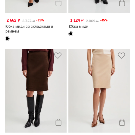
2 662
1 124
-28%
-45%
o
o
3 727
2 069
o
o
Юбка миди со складками и
Юбка миди
ремнем