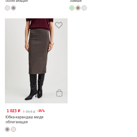
облегающая
замши
1 023
-25%
o
1 364
o
Юбка-карандаш миди
облегающая