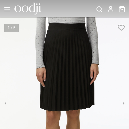
1
/
5