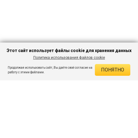
Этот сайт использует файлы cookie для хранения данных
Политика использования файлов cookie
В КОРЗИНУ
677 ₽
2 499 ₽
-72%
Продолжая использовать сайт, Вы даёте своё согласие на
ПОНЯТНО
ДЕЙСТВУЮЩИЕ СКИДКИ
работу с этими файлами.
Скидка на товар 72% :
1 822 ₽
ПОДПИШИСЬ НА АКЦИИ И СКИДКИ
При оплате онлайн 5% :
34 ₽
Экономия :
1 856 ₽
Я даю согласие на получение рассылок по электронной почте.
O компании
Таблица размеров