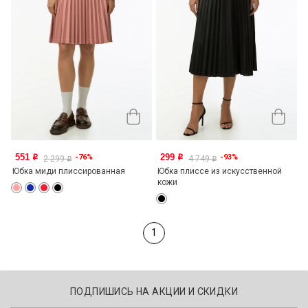
551
299
-76%
-93%
o
o
2 299
4 749
o
o
Юбка миди плиссированная
Юбка плиссе из искусственной
кожи
1
ПОДПИШИСЬ НА АКЦИИ И СКИДКИ