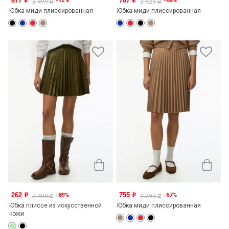
677
787
-72%
-68%
o
o
2 499
2 529
o
o
Юбка миди плиссированная
Юбка миди плиссированная
262
755
-89%
-67%
o
o
2 499
2 299
o
o
Юбка плиссе из искусственной
Юбка миди плиссированная
кожи