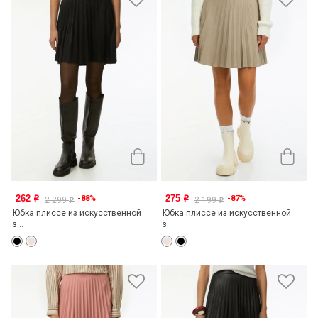
262
275
-88%
-87%
o
o
2 299
2 199
o
o
Юбка плиссе из искусственной
Юбка плиссе из искусственной
з...
з...