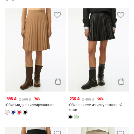
598
236
-76%
-90%
o
o
2 599
2 499
o
o
Юбка миди плиссированная
Юбка плиссе из искусственной
кожи