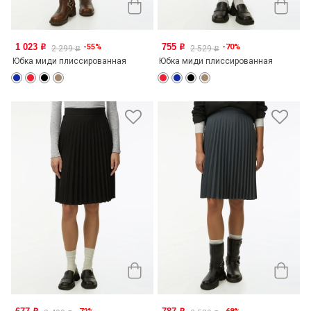
1 023
755
-55%
-70%
o
o
2 299
2 529
o
o
Юбка миди плиссированная
Юбка миди плиссированная