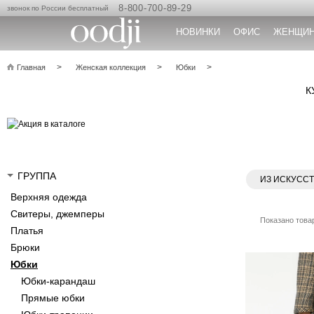
8-800-700-89-29
звонок по России бесплатный
НОВИНКИ
ОФИС
ЖЕНЩИ
Главная
Женская коллекция
Юбки
К
ГРУППА
ИЗ ИСКУСС
Верхняя одежда
Свитеры, джемперы
Показано товар
Платья
Брюки
Юбки
Юбки-карандаш
Прямые юбки