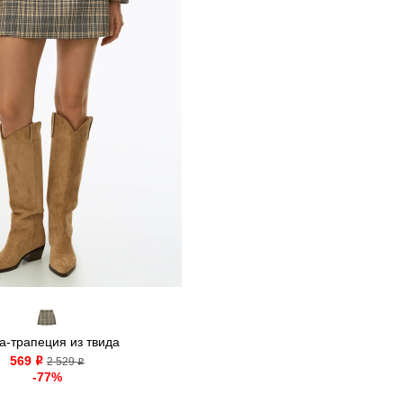
а-трапеция из твида
569
o
2 529
o
-77%