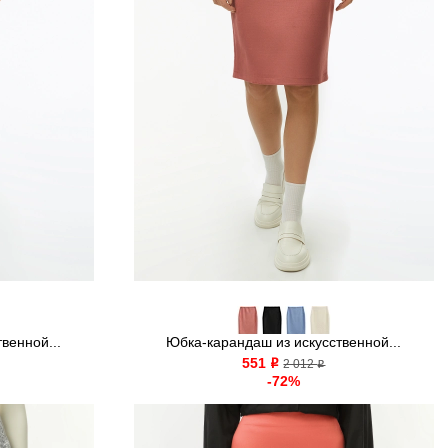
венной...
Юбка-карандаш из искусственной...
551
o
2 012
o
-72%