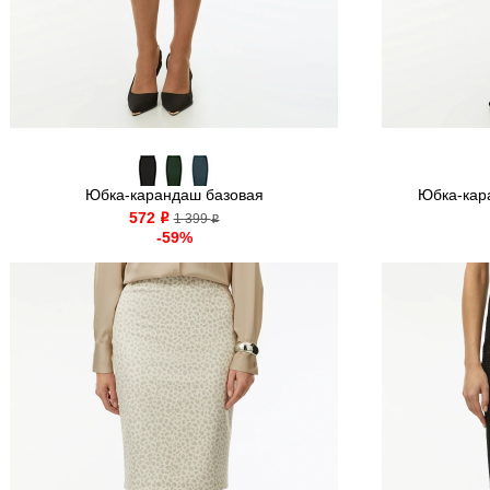
Юбка-карандаш базовая
Юбка-кара
572
o
1 399
o
-59%