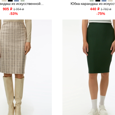
ндаш из искусственной...
Юбка-карандаш из искусст
905
440
o
1 954
o
1 782
o
o
-53%
-75%