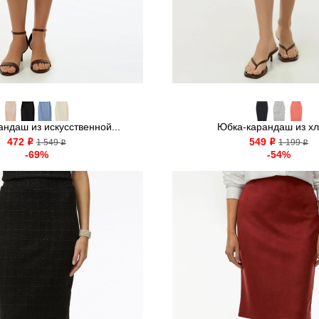
ндаш из искусственной...
Юбка-карандаш из х
472
549
o
1 549
o
1 199
o
o
-69%
-54%