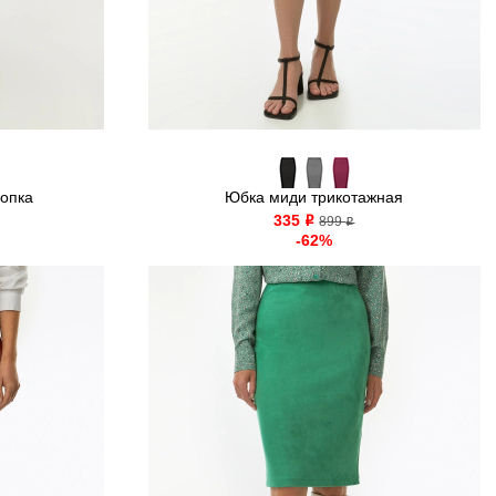
лопка
Юбка миди трикотажная
335
o
899
o
-62%