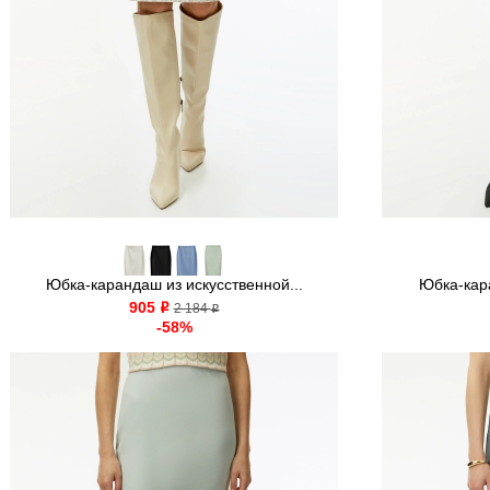
Юбка-карандаш из искусственной...
Юбка-кара
905
o
2 184
o
-58%