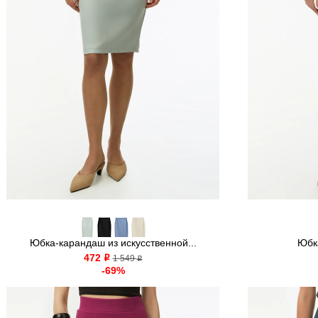
Юбка-карандаш из искусственной...
Юбк
472
o
1 549
o
-69%