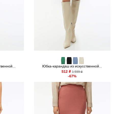
венной...
Юбка-карандаш из искусственной...
512
o
1 599
o
-67%