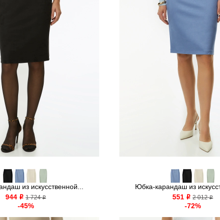
ндаш из искусственной...
Юбка-карандаш из искусст
944
551
o
1 724
o
2 012
o
o
-45%
-72%