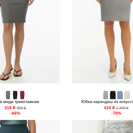
а миди трикотажная
Юбка-карандаш из искусст
318
419
o
959
o
1 399
o
o
-66%
-70%