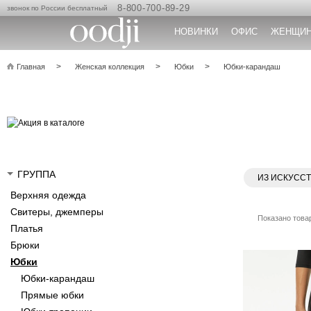
8-800-700-89-29
звонок по России бесплатный
НОВИНКИ
ОФИС
ЖЕНЩИ
Главная
Женская коллекция
Юбки
Юбки-карандаш
ГРУППА
ИЗ ИСКУСС
Верхняя одежда
Свитеры, джемперы
Показано товар
Платья
Брюки
Юбки
Юбки-карандаш
Прямые юбки