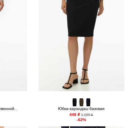
венной...
Юбка-карандаш базовая
449
o
1 199
o
-62%