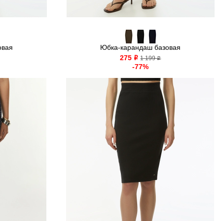
овая
Юбка-карандаш базовая
275
o
1 199
o
-77%