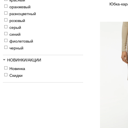
красный
Юбка-кара
оранжевый
разноцветный
розовый
серый
синий
фиолетовый
черный
НОВИНКИ/АКЦИИ
Новинка
Скидки