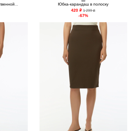
венной...
Юбка-карандаш в полоску
420
o
1 299
o
-67%