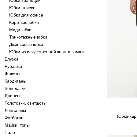
Юбки-трапеции
Юбки плиссе
Юбки для офиса
Короткие юбки
Миди юбки
Трикотажные юбки
Джинсовые юбки
Юбки из искусственной кожи и замши
Блузки
Рубашки
Жакеты
Кардиганы
Водолазки
Джинсы
Толстовки, свитшоты
Лонгсливы
Юбка-кара
Футболки
Майки, топы
Поло