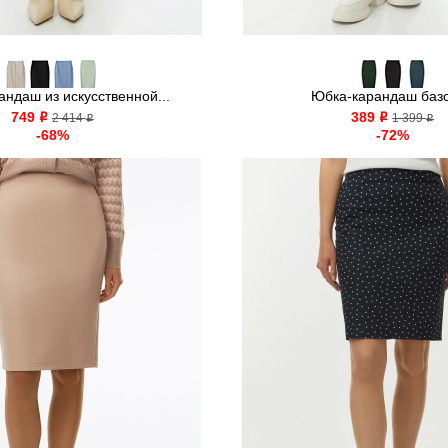
ндаш из искусственной...
Юбка-карандаш баз
749
389
o
2 414
o
1 399
o
o
-68%
-72%