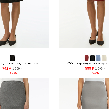
ндаш из твида с люрек...
Юбка-карандаш из искусст
742
599
o
1 599
o
1 599
o
o
-53%
-62%