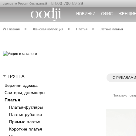
8-800-700-89-29
звонок по России бесплатный
НОВИНКИ
ОФИС
ЖЕНЩИ
Главная
Женская коллекция
Платья
Летние платья
ГРУППА
С РУКАВАМ
Верхняя одежда
Свитеры, джемперы
Показано товар
Платья
Платья-футляры
Платья-рубашки
Прямые платья
Короткие платья