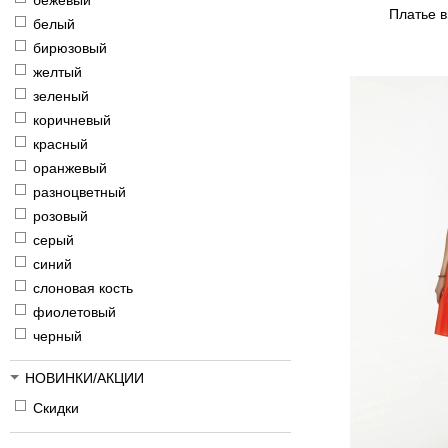
бежевый
Платье в
белый
бирюзовый
желтый
зеленый
коричневый
красный
оранжевый
разноцветный
розовый
серый
синий
слоновая кость
фиолетовый
черный
НОВИНКИ/АКЦИИ
Скидки