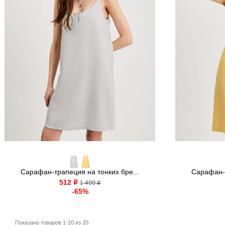
Сарафан-трапеция на тонких бре...
Сарафан-т
512
o
1 499
o
-65%
Показано товаров 1-20 из 20