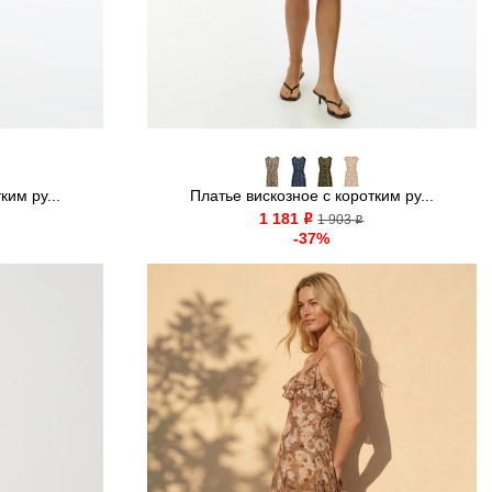
ким ру...
Платье вискозное с коротким ру...
1 181
o
1 903
o
-37%