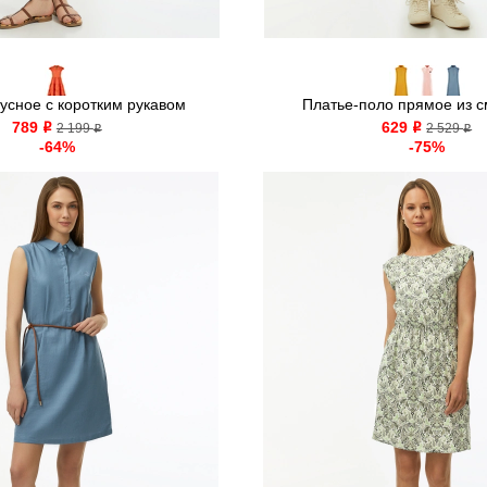
усное с коротким рукавом
Платье-поло прямое из см
789
629
o
2 199
o
2 529
o
o
-64%
-75%