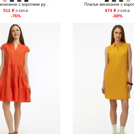
искозное с коротким ру...
Платье вискозное с корот
512
674
o
2 184
o
2 126
o
o
-76%
-68%