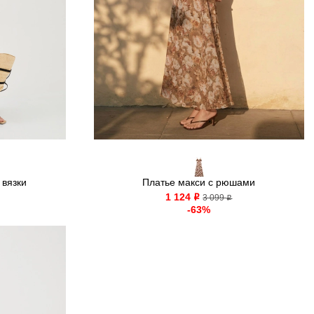
 вязки
Платье макси с рюшами
1 124
o
3 099
o
-63%