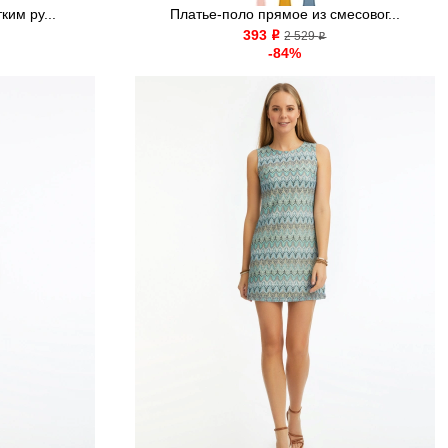
ким ру...
Платье-поло прямое из смесовог...
393
o
2 529
o
-84%