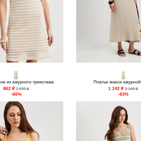
ни из ажурного трикотажа
Платье макси ажурной
862
1 142
o
2 599
o
3 149
o
o
-66%
-63%