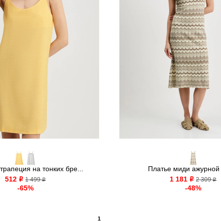
рапеция на тонких бре...
Платье миди ажурной 
512
1 181
o
1 499
o
2 309
o
o
-65%
-48%
1