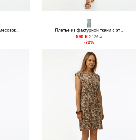
есовог...
Платье из фактурной ткани с эт...
590
o
2 126
o
-72%