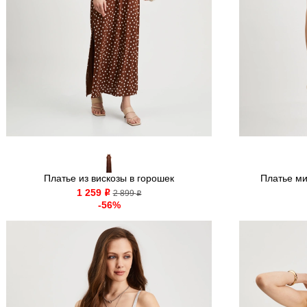
Платье из вискозы в горошек
Платье ми
1 259
o
2 899
o
-56%