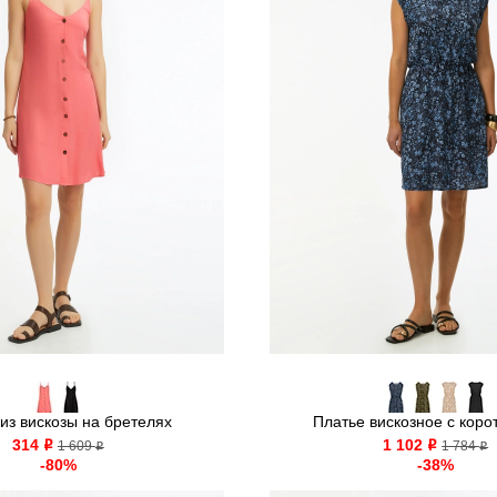
из вискозы на бретелях
Платье вискозное с корот
314
1 102
o
1 609
o
1 784
o
o
-80%
-38%