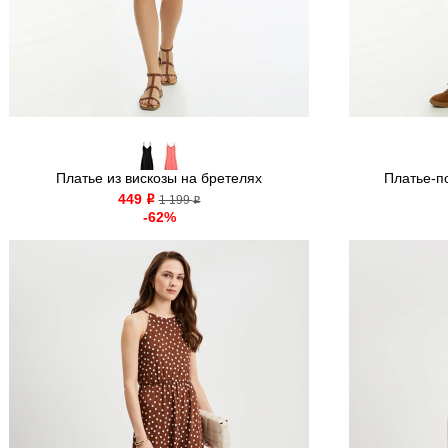
Платье из вискозы на бретелях
Платье-по
449
o
1 199
o
-62%