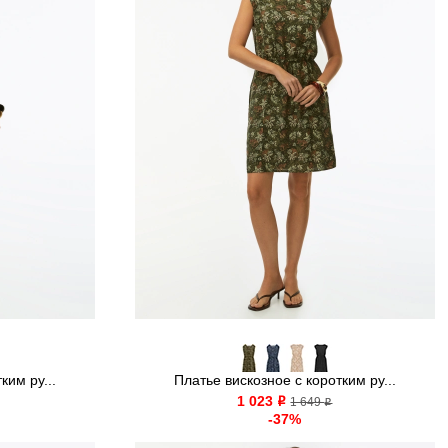
ким ру...
Платье вискозное с коротким ру...
1 023
o
1 649
o
-37%