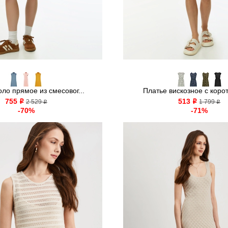
ло прямое из смесовог...
Платье вискозное с корот
755
513
o
2 529
o
1 799
o
o
-70%
-71%