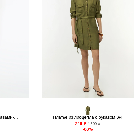
авами-...
Платье из лиоцелла с рукавом 3/4
749
o
4 599
o
-83%