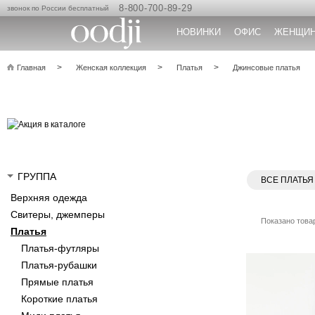
8-800-700-89-29
звонок по России бесплатный
НОВИНКИ
ОФИС
ЖЕНЩИ
Главная
Женская коллекция
Платья
Джинсовые платья
ГРУППА
ВСЕ ПЛАТЬЯ
Верхняя одежда
Свитеры, джемперы
Показано товар
Платья
Платья-футляры
Платья-рубашки
Прямые платья
Короткие платья