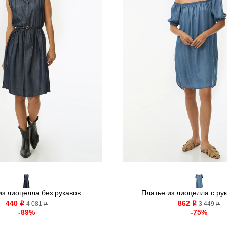
из лиоцелла без рукавов
Платье из лиоцелла с рук
440
862
o
4 081
o
3 449
o
o
-89%
-75%