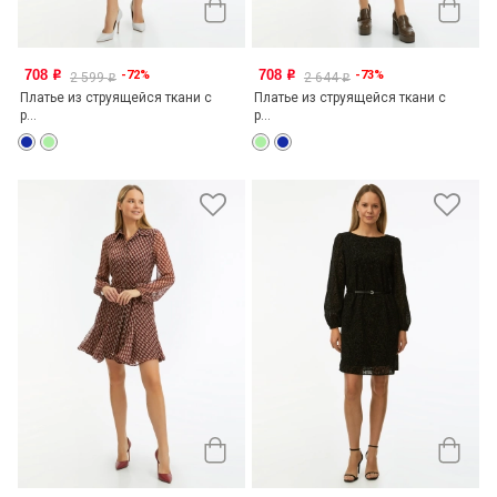
708
708
-72%
-73%
o
o
2 599
2 644
o
o
Платье из струящейся ткани с
Платье из струящейся ткани с
р...
р...