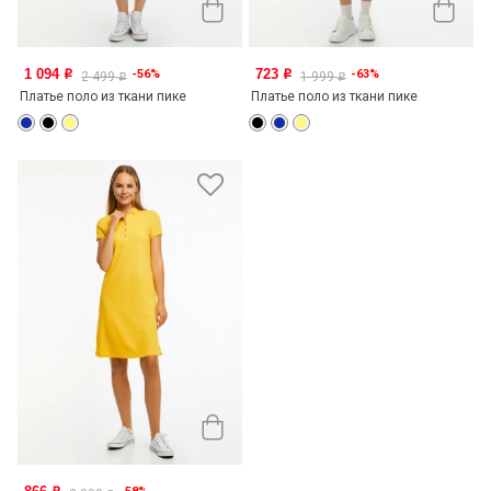
1 094
723
-56%
-63%
o
o
2 499
1 999
o
o
Платье поло из ткани пике
Платье поло из ткани пике