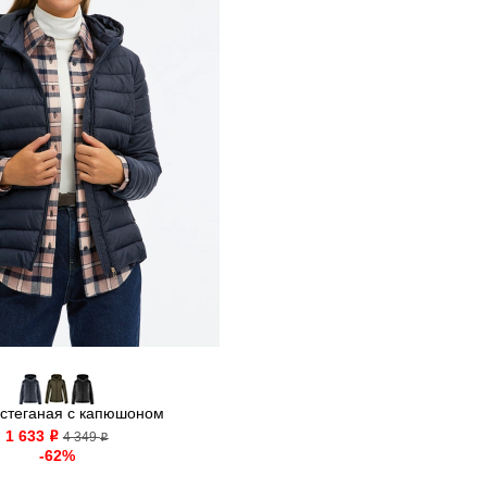
 стеганая с капюшоном
1 633
o
4 349
o
-62%