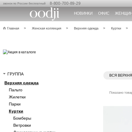
8-800-700-89-29
звонок по России бесплатный
НОВИНКИ
ОФИС
ЖЕНЩИ
Главная
Женская коллекция
Верхняя одежда
Куртки
ГРУППА
ВСЯ ВЕРХН
Верхняя одежда
Пальто
Показано товар
Жилетки
Парки
Куртки
Бомберы
Ветровки