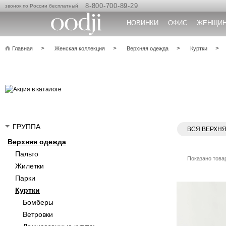
8-800-700-89-29
звонок по России бесплатный
НОВИНКИ
ОФИС
ЖЕНЩИ
Главная
Женская коллекция
Верхняя одежда
Куртки
ГРУППА
ВСЯ ВЕРХН
Верхняя одежда
Пальто
Показано товар
Жилетки
Парки
Куртки
Бомберы
Ветровки