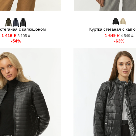
 стеганая с капюшоном
Куртка стеганая с кап
1 416
1 649
o
3 105
o
4 549
o
o
-54%
-63%