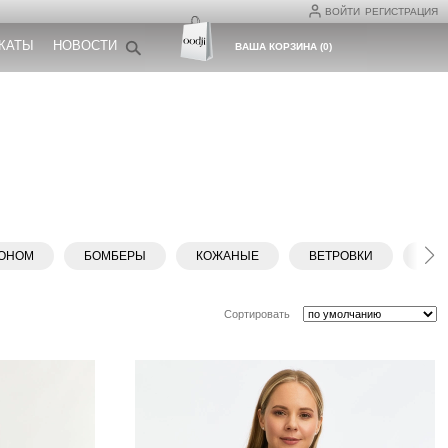
ВОЙТИ
РЕГИСТРАЦИЯ
КАТЫ
НОВОСТИ
ВАША КОРЗИНА
(
0
)
ОНОМ
БОМБЕРЫ
КОЖАНЫЕ
ВЕТРОВКИ
ЖИ
Сортировать