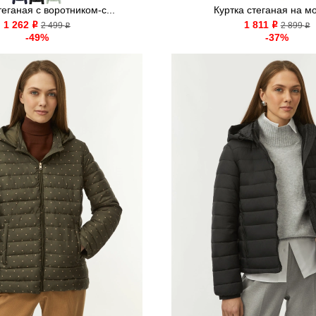
теганая с воротником-с...
Куртка стеганая на м
1 262
1 811
o
2 499
o
2 899
o
o
-49%
-37%