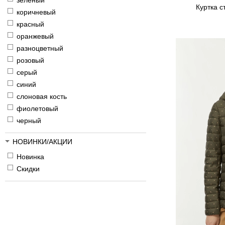
зеленый
Куртка с
коричневый
красный
оранжевый
разноцветный
розовый
серый
синий
слоновая кость
фиолетовый
черный
НОВИНКИ/АКЦИИ
Новинка
Скидки