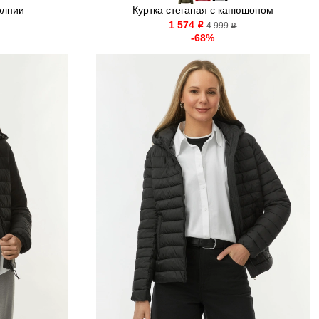
олнии
Куртка стеганая с капюшоном
1 574
o
4 999
o
-68%