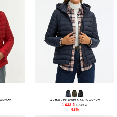
юшоном
Куртка стеганая с капюшоном
1 633
o
4 349
o
-62%