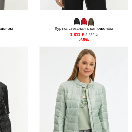
юшоном
Куртка стеганая с капюшоном
1 811
o
5 232
o
-65%