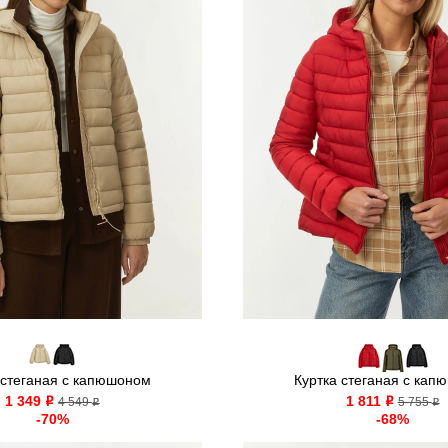
 стеганая с капюшоном
Куртка стеганая с кап
1 349
1 811
o
4 549
o
5 755
o
o
-70%
-68%