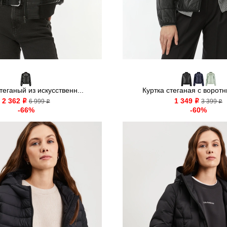
еганый из искусственн...
Куртка стеганая с воротн
2 362
1 349
o
6 999
o
3 399
o
o
-66%
-60%