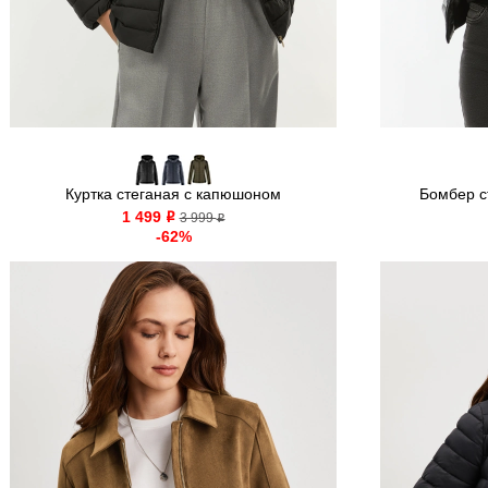
Куртка стеганая с капюшоном
Бомбер ст
1 499
o
3 999
o
-62%