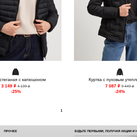
 стеганая с капюшоном
Куртка с пуховым утеп
3 149
7 087
o
4 199
o
9 449
o
o
-25%
-24%
1
ПРОЧЕЕ
БУДЬТЕ ПЕРВЫМИ, ПОЛУЧАЯ АКЦИИ И