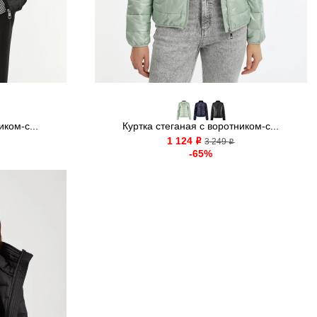
иком-с...
Куртка стеганая с воротником-с...
1 124
o
3 249
o
-65%