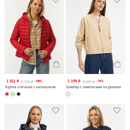
1 811
1 199
-68%
-76%
o
o
5 755
5 001
o
o
Куртка стеганая с капюшоном
Бомбер с лампасами на рукавах