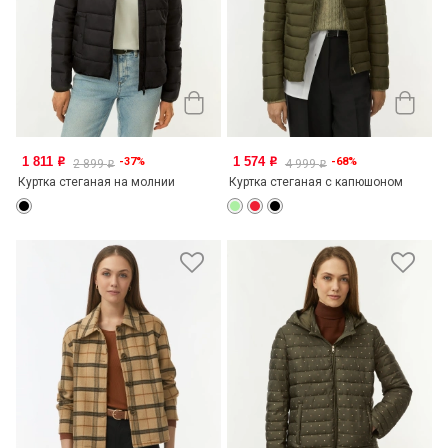
1 811
1 574
-37%
-68%
o
o
2 899
4 999
o
o
Куртка стеганая на молнии
Куртка стеганая с капюшоном