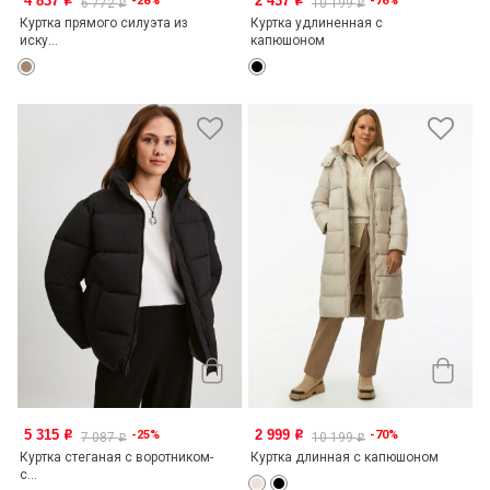
4 837
2 437
-28%
-76%
o
o
6 772
10 199
o
o
Куртка прямого силуэта из
Куртка удлиненная с
иску...
капюшоном
5 315
2 999
-25%
-70%
o
o
7 087
10 199
o
o
Куртка стеганая с воротником-
Куртка длинная с капюшоном
с...