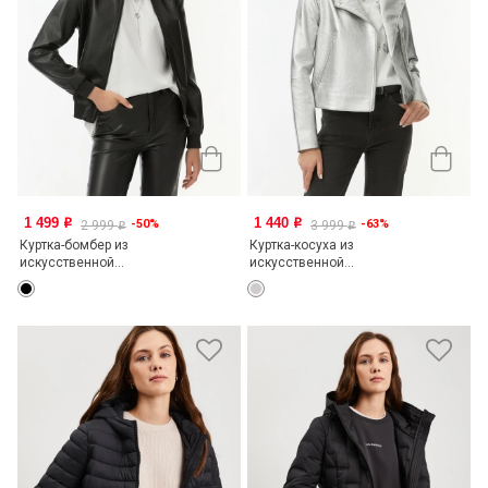
1 499
1 440
-50%
-63%
o
o
2 999
3 999
o
o
Куртка-бомбер из
Куртка-косуха из
искусственной...
искусственной...