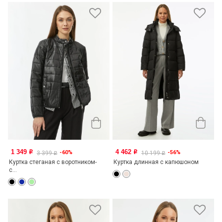
1 349
4 462
-60%
-56%
o
o
3 399
10 199
o
o
Куртка стеганая с воротником-
Куртка длинная с капюшоном
с...