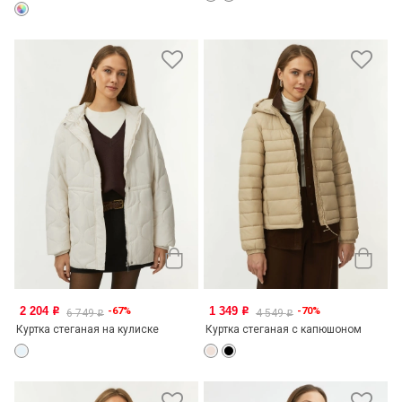
2 204
1 349
-67%
-70%
o
o
6 749
4 549
o
o
Куртка стеганая на кулиске
Куртка стеганая с капюшоном