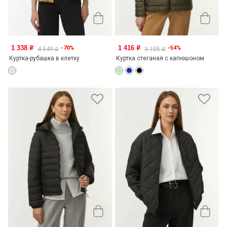
1 338
1 416
-70%
-54%
o
o
4 549
3 105
o
o
Куртка-рубашка в клетку
Куртка стеганая с капюшоном