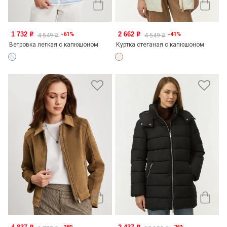
1 732
2 662
-61%
-41%
o
o
4 549
4 549
o
o
Ветровка легкая с капюшоном
Куртка стеганая с капюшоном