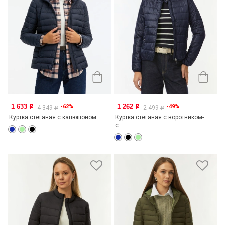
1 633
1 262
-62%
-49%
o
o
4 349
2 499
o
o
Куртка стеганая с капюшоном
Куртка стеганая с воротником-
с...