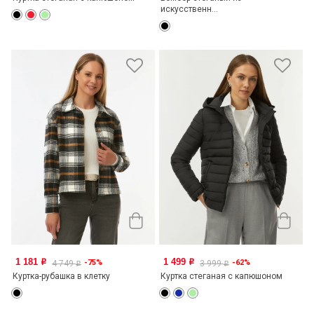
искусственн...
1 181
1 499
-75%
-62%
o
o
4 749
3 999
o
o
Куртка-рубашка в клетку
Куртка стеганая с капюшоном