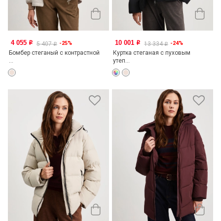
4 055
10 001
-25%
-24%
o
o
5 407
13 334
o
o
Бомбер стеганый с контрастной
Куртка стеганая с пуховым
...
утеп...