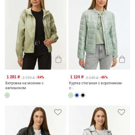
1 281
1 124
-54%
-65%
o
o
2 799
3 249
o
o
Ветровка на молнии с
Куртка стеганая с воротником-
капюшоном
с...