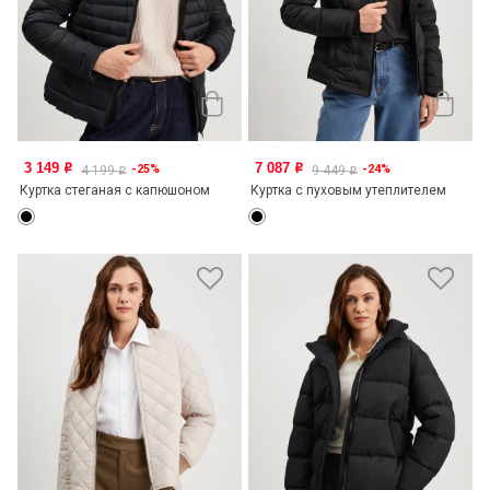
3 149
7 087
-25%
-24%
o
o
4 199
9 449
o
o
Куртка стеганая с капюшоном
Куртка с пуховым утеплителем