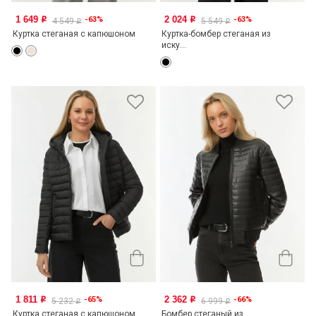
1 649
2 024
-63%
-63%
o
o
4 549
5 549
o
o
Куртка стеганая с капюшоном
Куртка-бомбер стеганая из
иску...
1 811
2 362
-65%
-66%
o
o
5 232
6 999
o
o
Куртка стеганая с капюшоном
Бомбер стеганый из