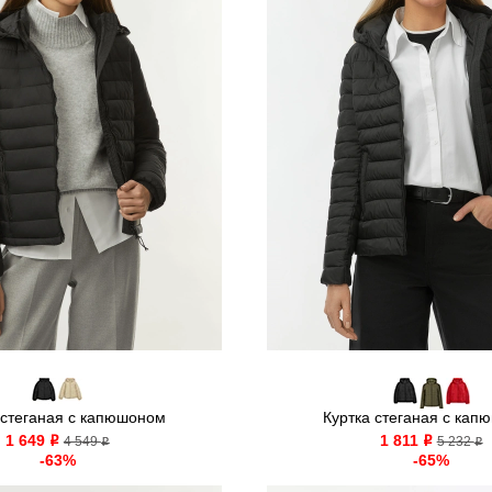
 стеганая с капюшоном
Куртка стеганая с кап
1 649
1 811
o
4 549
o
5 232
o
o
-63%
-65%