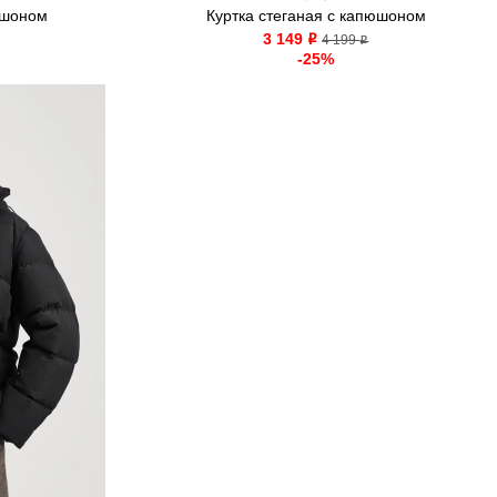
юшоном
Куртка стеганая с капюшоном
3 149
o
4 199
o
-25%