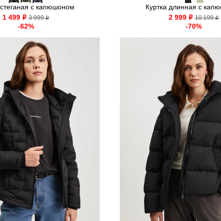
 стеганая с капюшоном
Куртка длинная с кап
1 499
2 999
o
3 999
o
10 199
o
o
-62%
-70%