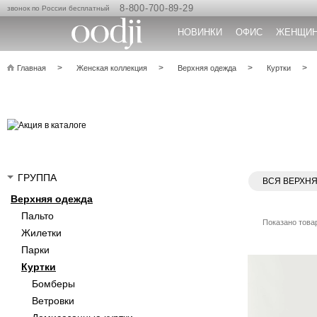
8-800-700-89-29
звонок по России бесплатный
НОВИНКИ
ОФИС
ЖЕНЩИ
Главная
Женская коллекция
Верхняя одежда
Куртки
ГРУППА
ВСЯ ВЕРХН
Верхняя одежда
Пальто
Показано товар
Жилетки
Парки
Куртки
Бомберы
Ветровки