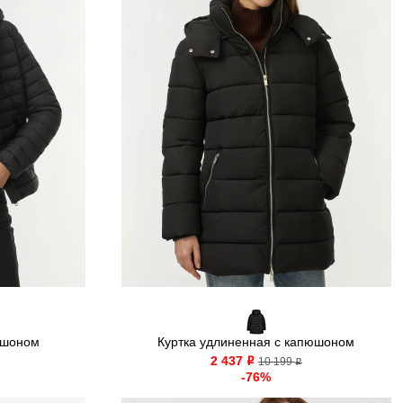
юшоном
Куртка удлиненная с капюшоном
2 437
o
10 199
o
-76%