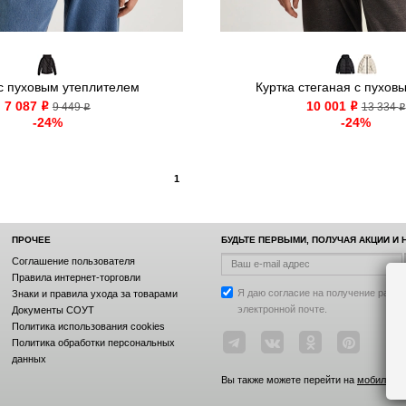
 с пуховым утеплителем
Куртка стеганая с пуховы
7 087
10 001
o
9 449
o
13 334
o
o
-24%
-24%
1
ПРОЧЕЕ
БУДЬТЕ ПЕРВЫМИ, ПОЛУЧАЯ АКЦИИ И
Соглашение пользователя
Правила интернет-торговли
Я даю согласие на получение рассы
Знаки и правила ухода за товарами
электронной почте.
Документы СОУТ
Политика использования cookies
Политика обработки персональных
данных
Вы также можете перейти на
мобильную